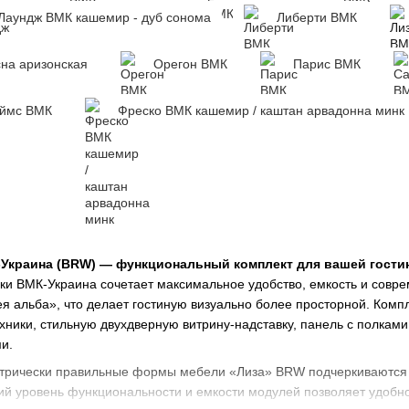
Лаундж ВМК кашемир - дуб сонома
Либерти ВМК
на аризонская
Орегон ВМК
Парис ВМК
ймс ВМК
Фреско ВМК кашемир / каштан арвадонна минк
-Украина (BRW) — функциональный комплект для вашей гости
и ВМК-Украина сочетает максимальное удобство, емкость и совреме
я альба», что делает гостиную визуально более просторной. Компл
ники, стильную двухдверную витрину-надставку, панель с полкам
и.
трически правильные формы мебели «Лиза» BRW подчеркиваются 
й уровень функциональности и емкости модулей позволяет удобно