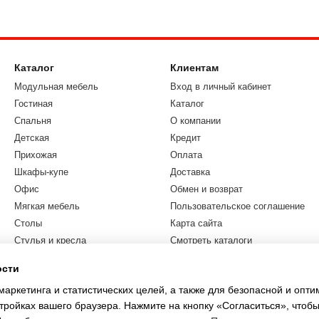
W можно в интернет-магазине «Мебливка» с доставкой по Украине,
Каталог
Клиентам
Модульная мебель
Вход в личный кабинет
Гостиная
Каталог
Спальня
О компании
Детская
Кредит
Прихожая
Оплата
Шкафы-купе
Доставка
Офис
Обмен и возврат
Мягкая мебель
Пользовательское соглашение
Столы
Карта сайта
Стулья и кресла
Смотреть каталоги
Бренды
Блог
ости
Распродажа
Отзывы
маркетинга и статистических целей, а также для безопасной и опт
Акции
тройках вашего браузера. Нажмите на кнопку «Согласиться», чтобы