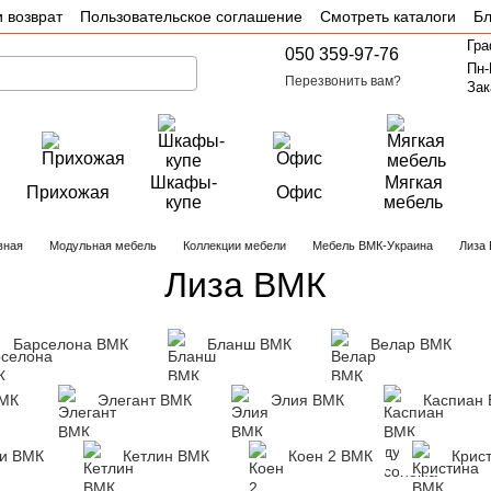
 возврат
Пользовательское соглашение
Смотреть каталоги
Бл
Гра
050 359-97-76
Пн-
Перезвонить вам?
Зак
Шкафы-
Мягкая
Прихожая
Офис
купе
мебель
вная
Модульная мебель
Коллекции мебели
Мебель ВМК-Украина
Лиза
Лиза ВМК
Барселона ВМК
Бланш ВМК
Велар ВМК
ВМК
Элегант ВМК
Элия ВМК
Каспиан 
ки ВМК
Кетлин ВМК
Коен 2 ВМК
Крис