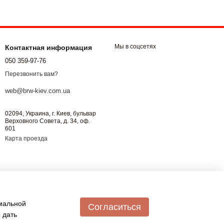
 что обеспечит комфорт и быстроту обустройства вашего
Мы в соцсетях
Контактная информация
050 359-97-76
Перезвонить вам?
web@brw-kiev.com.ua
02094, Украина, г. Киев, бульвар
Верховного Совета, д. 34, оф.
601
Карта проезда
имальной
Согласиться
 дать