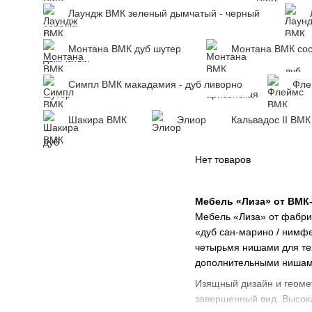
Лаундж ВМК зеленый дымчатый - черный
Монтана ВМК дуб шутер
Монтана ВМК сос
Симпл ВМК макадамия - дуб ливорно
Фле
Шакира ВМК
Элиор
Кальвадос ІІ ВМК
Нет товаров
Мебель «Лиза» от ВМК
Мебель «Лиза» от фабрик
«дуб сан-марино / нимфе
четырьмя нишами для тех
дополнительными нишам
Изящный дизайн и геоме
завершенный вид. Высоки