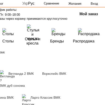
Укр
Рус
ог
Сравнение
Желания
Вход
фик работы:
Мой заказ
Пт: 9:00–18:00
азы через корзину принимаются круглосуточно
Стулья и
Столы
Бренды
Распродажа
кресла
 ВМК
Ветланда 2 ВМК
Воркспейс ВМК
ВМК дуб сонома
тина ВМК
Ларго Классик ВМК