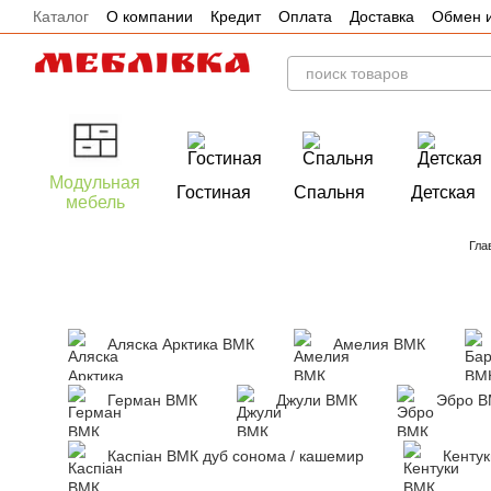
Каталог
О компании
Кредит
Оплата
Доставка
Обмен и
Перейти к основному контенту
Отзывы
Акции
Модульная
Гостиная
Спальня
Детская
мебель
Гла
Аляска Арктика ВМК
Амелия ВМК
Герман ВМК
Джули ВМК
Эбро 
Каспіан ВМК дуб сонома / кашемир
Кенту