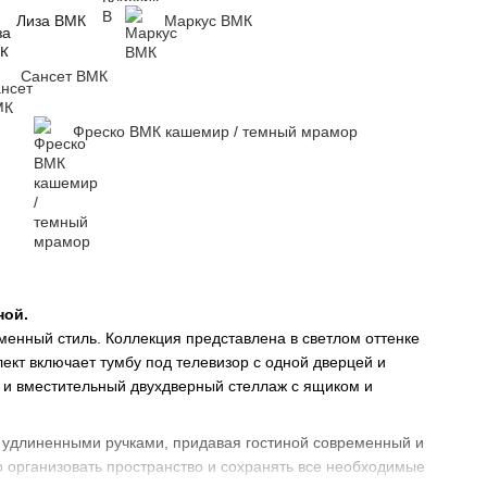
Лиза ВМК
Маркус ВМК
Сансет ВМК
Фреско ВМК кашемир / темный мрамор
ной.
нный стиль. Коллекция представлена ​​в светлом оттенке
ект включает тумбу под телевизор с одной дверцей и
и и вместительный двухдверный стеллаж с ящиком и
удлиненными ручками, придавая гостиной современный и
 организовать пространство и сохранять все необходимые