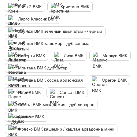
Коен 2 ВМК
Кристина ВМК
Ларго Классик ВМК
Лаундж ВМК зеленый дымчатый - черный
Лаундж ВМК кашемир - дуб сонома
Либерти ВМК
Лиза ВМК
Маркус ВМК
Монтана ВМК дуб шутер
Монтана ВМК сосна аризонская
Орегон ВМК
Парис ВМК
Сансет ВМК
Симпл ВМК макадамия - дуб ливорно
Флеймс ВМК
Фреско ВМК кашемир / каштан арвадонна минк