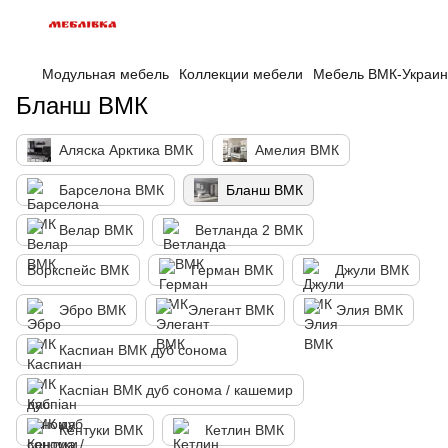
Модульная мебель
Коллекции мебели
Мебель ВМК-Украи
Бланш ВМК
Аляска Арктика ВМК
Амелия ВМК
Барселона ВМК
Бланш ВМК
Велар ВМК
Ветланда 2 ВМК
Воркспейс ВМК
Герман ВМК
Джули ВМК
Эбро ВМК
Элегант ВМК
Элия ВМК
Каспиан ВМК дуб сонома
Каспіан ВМК дуб сонома / кашемир
Кентуки ВМК
Кетлин ВМК