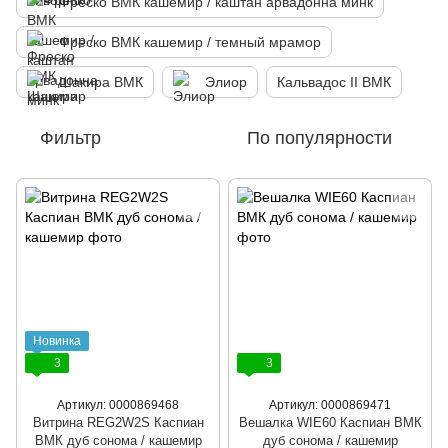
Фреско ВМК кашемир / каштан арвадонна минк
Фреско ВМК кашемир / темный мрамор
Шакира ВМК
Элиор
Кальвадос ІІ ВМК
Фильтр
По популярности
Новинка
3
3
Артикул: 0000869468
Артикул: 0000869471
Витрина REG2W2S Каспиан
Вешалка WIE60 Каспиан ВМК
ВМК дуб сонома / кашемир
дуб сонома / кашемир