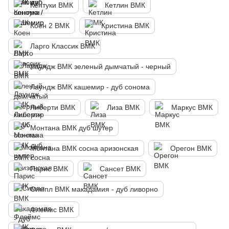
Кентуки ВМК
Кетлин ВМК
Коен 2 ВМК
Кристина ВМК
Ларго Классик ВМК
Лаундж ВМК зеленый дымчатый - черный
Лаундж ВМК кашемир - дуб сонома
Либерти ВМК
Лиза ВМК
Маркус ВМК
Монтана ВМК дуб шутер
Монтана ВМК сосна аризонская
Орегон ВМК
Парис ВМК
Сансет ВМК
Симпл ВМК макадамия - дуб ливорно
Флеймс ВМК