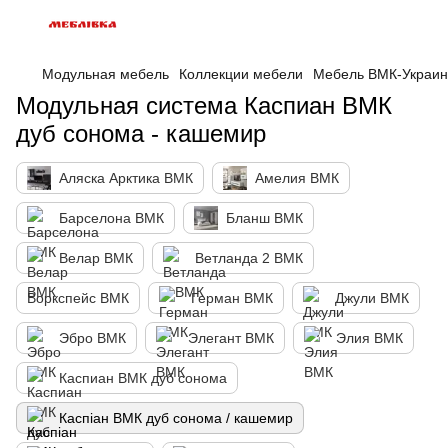
Модульная мебель
Коллекции мебели
Мебель ВМК-Украи
Модульная система Каспиан ВМК
дуб сонома - кашемир
Аляска Арктика ВМК
Амелия ВМК
Барселона ВМК
Бланш ВМК
Велар ВМК
Ветланда 2 ВМК
Воркспейс ВМК
Герман ВМК
Джули ВМК
Эбро ВМК
Элегант ВМК
Элия ВМК
Каспиан ВМК дуб сонома
Каспіан ВМК дуб сонома / кашемир