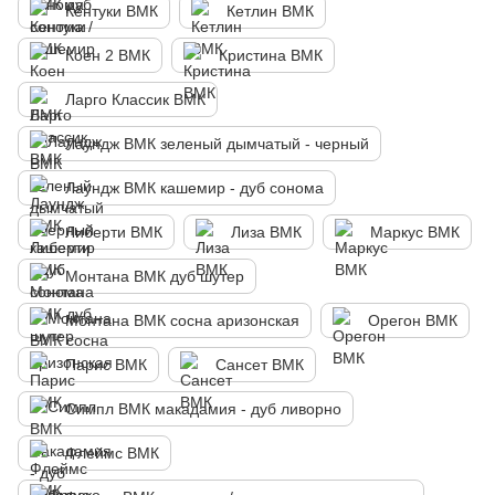
Кентуки ВМК
Кетлин ВМК
Коен 2 ВМК
Кристина ВМК
Ларго Классик ВМК
Лаундж ВМК зеленый дымчатый - черный
Лаундж ВМК кашемир - дуб сонома
Либерти ВМК
Лиза ВМК
Маркус ВМК
Монтана ВМК дуб шутер
Монтана ВМК сосна аризонская
Орегон ВМК
Парис ВМК
Сансет ВМК
Симпл ВМК макадамия - дуб ливорно
Флеймс ВМК