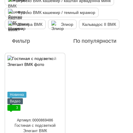
Фреско ВМК кашемир / каштан арвадонна минк
Фреско ВМК кашемир / темный мрамор
Шакира ВМК
Элиор
Кальвадос ІІ ВМК
Фильтр
По популярности
Новинка
Видео
3
Артикул: 0000869486
Гостиная с подсветкой
Элегант ВМК