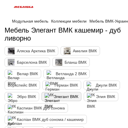
Модульная мебель
Коллекции мебели
Мебель ВМК-Украи
Мебель Элегант ВМК кашемир - дуб
ливорно
Аляска Арктика ВМК
Амелия ВМК
Барселона ВМК
Бланш ВМК
Велар ВМК
Ветланда 2 ВМК
Воркспейс ВМК
Герман ВМК
Джули ВМК
Эбро ВМК
Элегант ВМК
Элия ВМК
Каспиан ВМК дуб сонома
Каспіан ВМК дуб сонома / кашемир