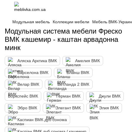
Модульная мебель
Коллекции мебели
Мебель ВМК-Украи
Модульная система мебели Фреско
ВМК кашемир - каштан арвадонна
минк
Аляска Арктика ВМК
Амелия ВМК
Барселона ВМК
Бланш ВМК
Велар ВМК
Ветланда 2 ВМК
Воркспейс ВМК
Герман ВМК
Джули ВМК
Эбро ВМК
Элегант ВМК
Элия ВМК
Каспиан ВМК дуб сонома
Каспіан ВМК дуб сонома / кашемир