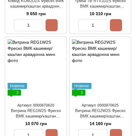
Комод KOM2D2S Фреско ВМК
Тумба ТВ RTV2D2S Фреско
кашемир/каштан арвадонна
ВМК кашемир/каштан
минк
арвадонна минк
9 650 грн
10 310 грн
Новинка
Новинка
3
3
Артикул: 0000870620
Артикул: 0000870625
Витрина REG1W2S Фреско
Витрина REG2W2S Фреско
ВМК кашемир/каштан
ВМК кашемир/каштан
арвадонна минк
арвадонна минк
10 070 грн
14 160 грн