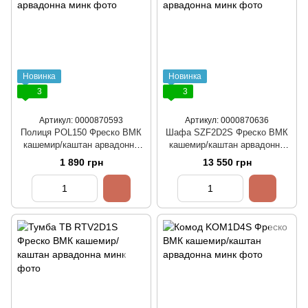
Новинка
Новинка
3
3
Артикул: 0000870593
Артикул: 0000870636
Полиця POL150 Фреско ВМК
Шафа SZF2D2S Фреско ВМК
кашемир/каштан арвадонна
кашемир/каштан арвадонна
минк
минк
1 890 грн
13 550 грн