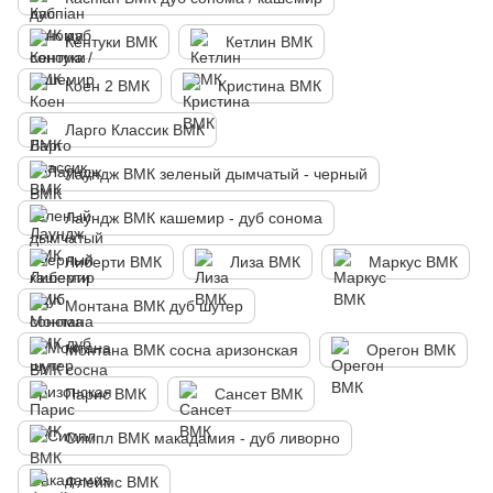
Кентуки ВМК
Кетлин ВМК
Коен 2 ВМК
Кристина ВМК
Ларго Классик ВМК
Лаундж ВМК зеленый дымчатый - черный
Лаундж ВМК кашемир - дуб сонома
Либерти ВМК
Лиза ВМК
Маркус ВМК
Монтана ВМК дуб шутер
Монтана ВМК сосна аризонская
Орегон ВМК
Парис ВМК
Сансет ВМК
Симпл ВМК макадамия - дуб ливорно
Флеймс ВМК