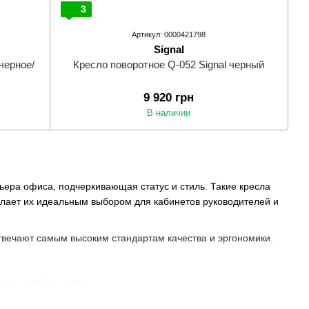
3
Артикул: 0000421798
Signal
черное/
Кресло поворотное Q-052 Signal черный
9 920 грн
В наличии
рьера офиса, подчеркивающая статус и стиль. Такие кресла
елает их идеальным выбором для кабинетов руководителей и
твечают самым высоким стандартам качества и эргономики.
ку и удобное сиденье.
ие параметры для индивидуального комфорта.