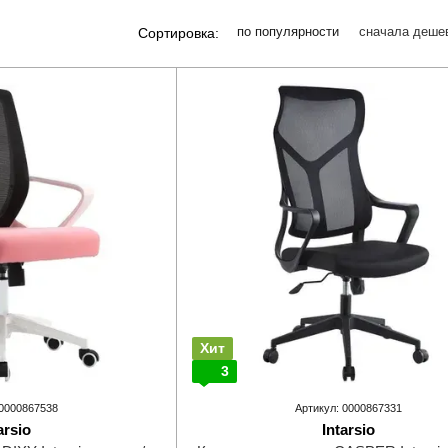
по популярности
сначала деше
Сортировка:
Хит
3
 0000867538
Артикул: 0000867331
arsio
Intarsio