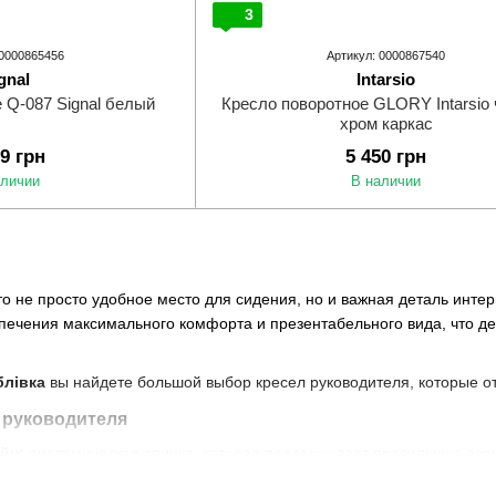
3
 0000865456
Артикул: 0000867540
gnal
Intarsio
 Q-087 Signal белый
Кресло поворотное GLORY Intarsio 
хром каркас
39 грн
5 450 грн
аличии
В наличии
то не просто удобное место для сидения, но и важная деталь инте
печения максимального комфорта и презентабельного вида, что д
лівка
вы найдете большой выбор кресел руководителя, которые о
 руководителя
йн:
анатомическая спинка, которая поддерживает правильную осан
овки:
позволяют настроить высоту сиденья, наклон спинки и друг