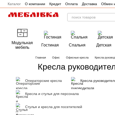
Каталог
О компании
Кредит
Оплата
Доставка
Обмен и
Перейти к основному контенту
Отзывы
Акции
Модульная
Гостиная
Спальня
Детская
мебель
Главная
Офис
Офисные кресла
Кресла руково
Кресла руководите
Операторские кресла
Кресла руководител
Кресла и стулья для персонала
Стулья и кресла для посетителей