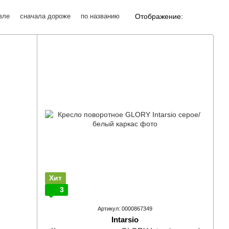
Отображение:
вле
сначала дороже
по названию
Хит
3
Артикул: 0000867349
Intarsio