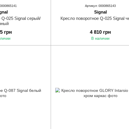
 0000865141
Артикул: 0000865143
gnal
Signal
 Q-025 Signal серый/
Кресло поворотное Q-025 Signal 
рный
65 грн
4 810 грн
аличии
В наличии