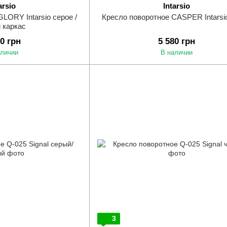
arsio
Intarsio
LORY Intarsio серое /
Кресло поворотное CASPER Intarsi
 каркас
90 грн
5 580 грн
аличии
В наличии
3