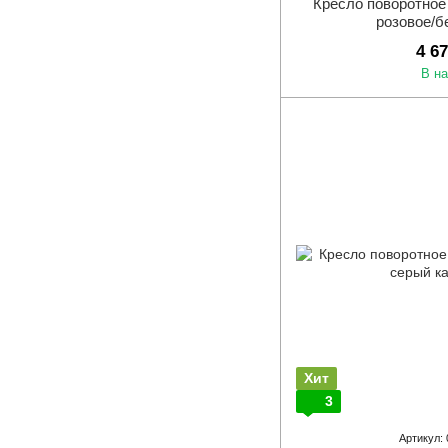
Кресло поворотное 
розовое/б
4 6
В н
Хит
3
Артикул: