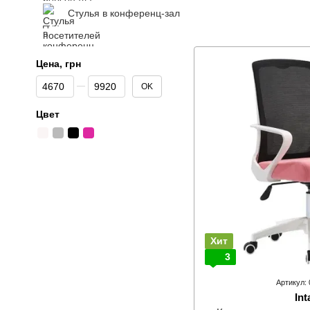
Стулья в конференц-зал
Цена, грн
От Цена, грн
До Цена, грн
OK
Цвет
Хит
3
Артикул:
Int