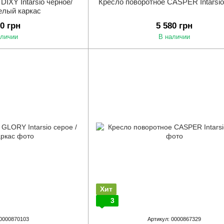
DIXY Intarsio черное/
Кресло поворотное CASPER Intarsio
елый каркас
70 грн
5 580 грн
аличии
В наличии
Хит
3
 0000870103
Артикул: 0000867329