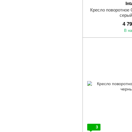
Int
Кресло поворотное G
серый
4 7
В н
3