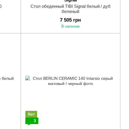
0
Стол обеденный TIBI Signal белый / дуб
беленый
7 505 грн
В наличии
Хит
3