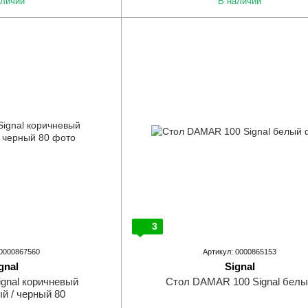
аличии
В наличии
3
 0000867560
Артикул: 0000865153
gnal
Signal
ignal коричневый
Стол DAMAR 100 Signal бел
й / черный 80