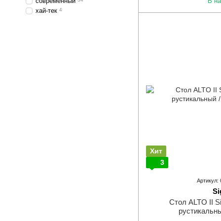
современный
В н
хай-тек
4
Хит
3
Артикул:
Si
Стол ALTO II S
рустикальны