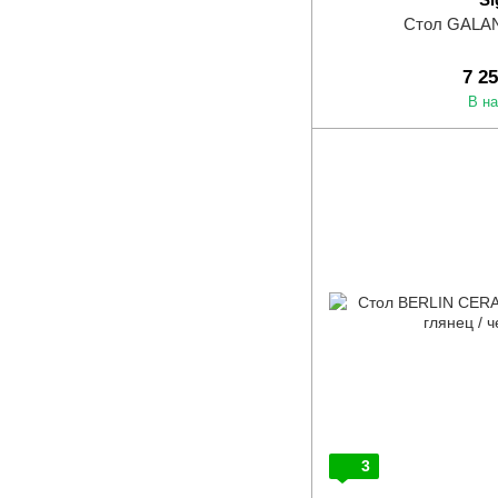
Стол GALAN
7 2
В н
3