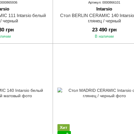
 0000865936
Артикул: 0000866101
arsio
Intarsio
C 111 Intarsio белый
Стол BERLIN CERAMIC 140 Intarsi
 / черный
глянец / черный
30 грн
23 490 грн
аличии
В наличии
Хит