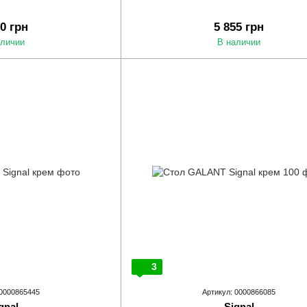
00 грн
5 855 грн
аличии
В наличии
3
 0000865445
Артикул: 0000866085
gnal
Signal