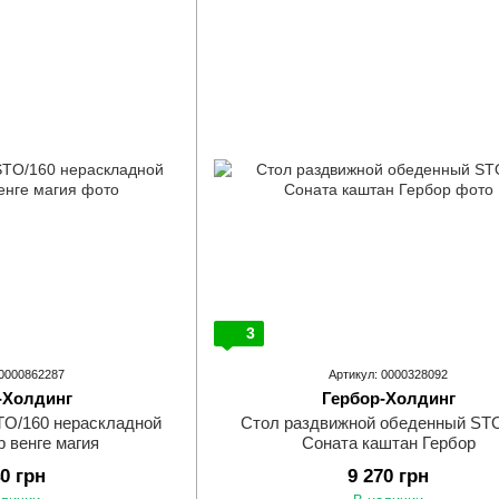
3
 0000862287
Артикул: 0000328092
-Холдинг
Гербор-Холдинг
TO/160 нераскладной
Стол раздвижной обеденный ST
р венге магия
Соната каштан Гербор
40 грн
9 270 грн