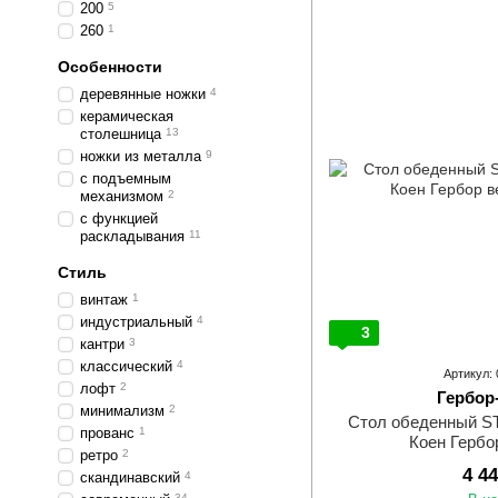
200
5
260
1
Особенности
деревянные ножки
4
керамическая
столешница
13
ножки из металла
9
с подъемным
механизмом
2
с функцией
раскладывания
11
Стиль
винтаж
1
индустриальный
4
3
кантри
3
классический
4
Артикул:
лофт
2
Гербор
минимализм
2
Стол обеденный S
прованс
1
Коен Гербо
ретро
2
4 4
скандинавский
4
34