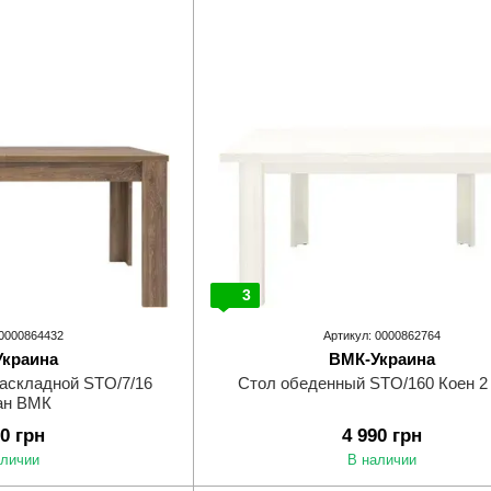
3
 0000864432
Артикул: 0000862764
Украина
ВМК-Украина
аскладной STO/7/16
Стол обеденный STO/160 Коен 
ан ВМК
70 грн
4 990 грн
аличии
В наличии