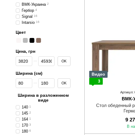
ВМК-Украина
2
Гербор
4
Signal
16
Intarsio
16
Цвет
Цена, грн
От Цена, грн
До Цена, грн
OK
Ширина (см)
Видео
От Ширина (см)
До Ширина (см)
3
OK
Артикул:
Ширина в разложенном
ВМК-
виде
Стол обеденный р
140
1
Герм
145
2
164
1
9 2
170
3
В н
180
6