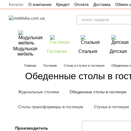
Каталог
О компании
Кредит
Оплата
Доставка
Обмен и
Перейти к основному контенту
Отзывы
Акции
Модульная
Гостиная
Спальня
Детская
мебель
Главная
Гостиная
Столы и стулья в гостиную
Обеденные с
Обеденные столы в гос
Журнальные столики
Обеденные столы в гостиную
Столы-трансформеры в гостиную
Стулья в гостиную
Производитель