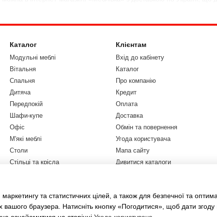
Каталог
Клієнтам
Модульні меблі
Вхід до кабінету
Вітальня
Каталог
Спальня
Про компанію
Дитяча
Кредит
Передпокій
Оплата
Шафи-купе
Доставка
Офіс
Обмін та повернення
М'які меблі
Угода користувача
Столи
Мапа сайту
Стільці та крісла
Дивитися каталоги
Бренди
Блог
Розпродаж
Відгуки
 маркетингу та статистичних цілей, а також для безпечної та оптим
Акції
х вашого браузера. Натисніть кнопку «Погодитися», щоб дати згоду