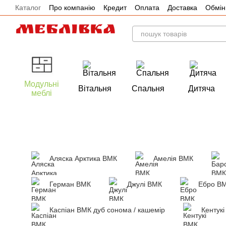
Каталог
Про компанію
Кредит
Оплата
Доставка
Обмін
Перейти до основного контенту
Акції
Модульні
Вітальня
Спальня
Дитяча
меблі
Аляска Арктика ВМК
Амелія ВМК
Герман ВМК
Джулі ВМК
Ебро В
Каспіан ВМК дуб сонома / кашемір
Кентук