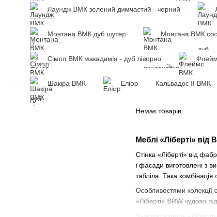
Лаундж ВМК зелений димчастий - чорний
Монтана ВМК дуб шутер
Монтана ВМК сос
Сімпл ВМК макадамія - дуб ліворно
Флейм
Шакіра ВМК
Еліор
Кальвадос ІІ ВМК
Немає товарів
Меблі «Ліберті» від
Стінка «Ліберті» від фаб
і фасади виготовлені з в
табліла. Така комбінація
Особливостями колекції є 
«Ліберті» BRW чудово підх
Замовити меблі «Ліберті»