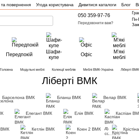
 та повернення
Угода користувача
Дивитися каталоги
Блог
В
Гра
050 359-97-76
Пн-
Передзвонити вам?
Зам
Шафи-
М'які
Передпокій
Офіс
купе
меблі
Головна
Модульні меблі
Колекції меблів
Меблі ВМК-Україна
Ліберті ВМК
Ліберті ВМК
Барселона ВМК
Бланш ВМК
Велар ВМК
МК
Елегант ВМК
Елія ВМК
Каспіан ВМ
і ВМК
Кетлін ВМК
Коен 2 ВМК
Крістін