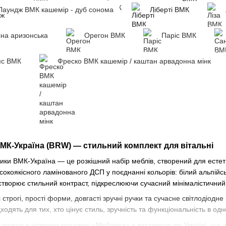
Лаундж ВМК кашемір - дуб сонома
Ліберті ВМК
на аризонська
Орегон ВМК
Паріс ВМК
с ВМК
Фреско ВМК кашемір / каштан арвадонна мінк
 ВМК-Україна (BRW) — стильний комплект для вітальні
рики ВМК-Україна — це розкішний набір меблів, створений для естет
исокоякісного ламінованого ДСП у поєднанні кольорів: білий альпій
 створює стильний контраст, підкреслюючи сучасний мінімалістичний
строгі, прості форми, довгасті зручні ручки та сучасне світлодіодн
одять для тих, хто цінує стиль, зручність та функціональність в од
 можна в інтернет-магазині «Меблівка» з доставкою по Україні, що д