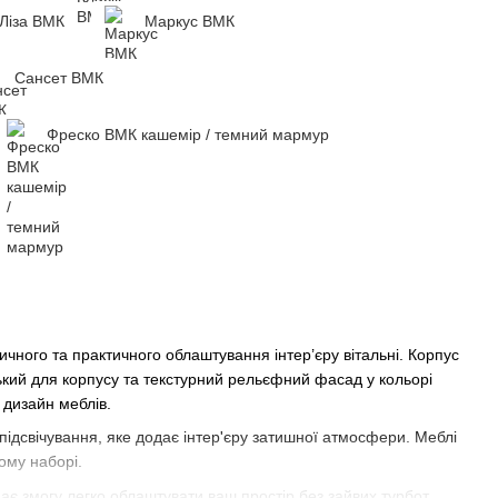
Ліза ВМК
Маркус ВМК
Сансет ВМК
Фреско ВМК кашемір / темний мармур
ичного та практичного облаштування інтер’єру вітальні. Корпус
ський для корпусу та текстурний рельєфний фасад у кольорі
 дизайн меблів.
е підсвічування, яке додає інтер'єру затишної атмосфери. Меблі
ному наборі.
ає змогу легко облаштувати ваш простір без зайвих турбот.