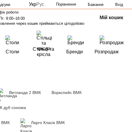
Укр
Рус
ідгуки
Порівняння
Бажання
Вхід
фік роботи:
Мій кошик
Пт: 9:00–18:00
овлення через кошик приймаються цілодобово
Стільці та
Столи
Бренди
Розпродаж
крісла
Ветланда 2 ВМК
Воркспейс ВМК
К дуб сонома
а ВМК
Ларго Класік ВМК