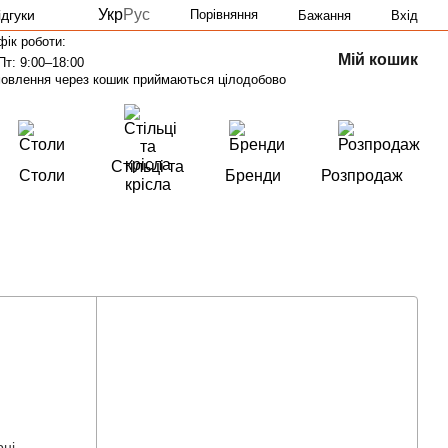
Укр
Рус
ідгуки
Порівняння
Бажання
Вхід
фік роботи:
Мій кошик
Пт: 9:00–18:00
овлення через кошик приймаються цілодобово
Стільці та
Столи
Бренди
Розпродаж
крісла