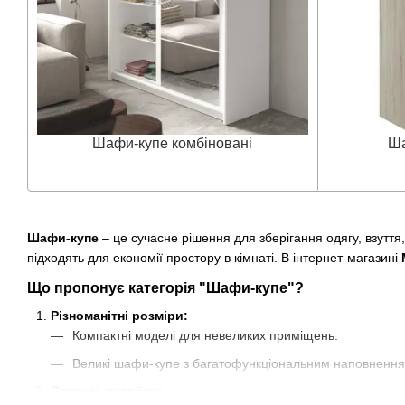
Шафи-купе комбіновані
Ша
Шафи-купе
– це сучасне рішення для зберігання одягу, взуття
підходять для економії простору в кімнаті. В інтернет-магазині
Що пропонує категорія "Шафи-купе"?
Різноманітні розміри:
Компактні моделі для невеликих приміщень.
Великі шафи-купе з багатофункціональним наповненням
Стильні дизайни: