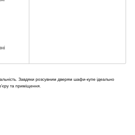
ні
ональність. Завдяки розсувним дверям шафи-купе ідеально
р'єру та приміщення.