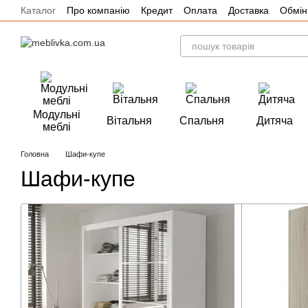
Каталог
Про компанію
Кредит
Оплата
Доставка
Обмін
Перейти до основного контенту
Акції
Модульні
Вітальня
Спальня
Дитяча
меблі
Головна
Шафи-купе
Шафи-купе