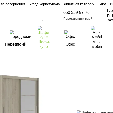
 та повернення
Угода користувача
Дивитися каталоги
Блог
В
Гра
050 359-97-76
Пн-
Передзвонити вам?
Зам
Шафи-
М'які
Передпокій
Офіс
купе
меблі