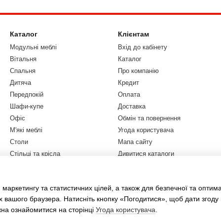
рюють простір.
екстурою дерева.
Каталог
Клієнтам
Модульні меблі
Вхід до кабінету
зації речей.
Вітальня
Каталог
Спальня
Про компанію
Дитяча
Кредит
Передпокій
Оплата
ра простору.
Шафи-купе
Доставка
Офіс
Обмін та повернення
 кімнат чи передпокоїв.
М'які меблі
Угода користувача
зми забезпечують тривалий термін служби.
Столи
Мапа сайту
Стільці та крісла
Дивитися каталоги
и та отримуйте меблі без затримок.
Бренди
Блог
Розпродаж
Відгуки
 маркетингу та статистичних цілей, а також для безпечної та оптим
Акції
у стелі.
х вашого браузера. Натисніть кнопку «Погодитися», щоб дати згоду
жна ознайомитися на сторінці
Угода користувача
.
ий дизайн з яскравими акцентами.