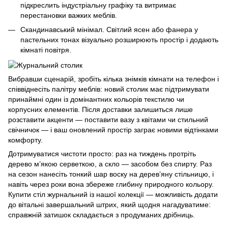
підкреслить індустріальну графіку та витримає
перестановки важких меблів.
Скандинавський мінімал. Світлий ясен або фанера у
пастельних тонах візуально розширюють простір і додають
кімнаті повітря.
Вибравши сценарій, зробіть кілька знімків кімнати на телефон і
співвіднесіть палітру меблів: новий столик має підтримувати
принаймні один із домінантних кольорів текстилю чи
корпусних елементів. Після доставки залишиться лише
розставити акценти — поставити вазу з квітами чи стильний
свічничок — і ваш оновлений простір заграє новими відтінками
комфорту.
Дотримуватися чистоти просто: раз на тиждень протріть
дерево м’якою серветкою, а скло — засобом без спирту. Раз
на сезон нанесіть тонкий шар воску на дерев’яну стільницю, і
навіть через роки вона збереже глибину природного кольору.
Купити стіл журнальний із нашої колекції — можливість додати
до вітальні завершальний штрих, який щодня нагадуватиме:
справжній затишок складається з продуманих дрібниць.