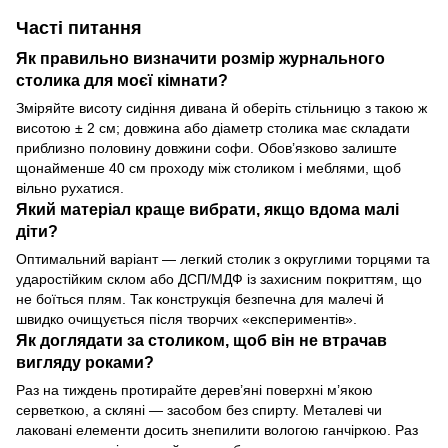
Часті питання
Як правильно визначити розмір журнального
столика для моєї кімнати?
Зміряйте висоту сидіння дивана й оберіть стільницю з такою ж
висотою ± 2 см; довжина або діаметр столика має складати
приблизно половину довжини софи. Обов’язково залиште
щонайменше 40 см проходу між столиком і меблями, щоб
вільно рухатися.
Який матеріал краще вибрати, якщо вдома малі
діти?
Оптимальний варіант — легкий столик з округлими торцями та
ударостійким склом або ДСП/МДФ із захисним покриттям, що
не боїться плям. Так конструкція безпечна для малечі й
швидко очищується після творчих «експериментів».
Як доглядати за столиком, щоб він не втрачав
вигляду роками?
Раз на тиждень протирайте дерев’яні поверхні м’якою
серветкою, а скляні — засобом без спирту. Металеві чи
лаковані елементи досить знепилити вологою ганчіркою. Раз