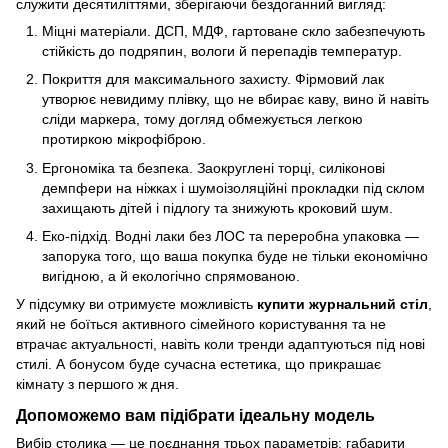
служити десятиліттями, зберігаючи бездоганний вигляд:
Міцні матеріали. ДСП, МДФ, гартоване скло забезпечують
стійкість до подряпин, вологи й перепадів температур.
Покриття для максимального захисту. Фірмовий лак
утворює невидиму плівку, що не вбирає каву, вино й навіть
сліди маркера, тому догляд обмежується легкою
протиркою мікрофіброю.
Ергономіка та безпека. Заокруглені торці, силіконові
демпфери на ніжках і шумоізоляційні прокладки під склом
захищають дітей і підлогу та знижують кроковий шум.
Еко-підхід. Водні лаки без ЛОС та переробна упаковка —
запорука того, що ваша покупка буде не тільки економічно
вигідною, а й екологічно спрямованою.
У підсумку ви отримуєте можливість
купити журнальний стіл
,
який не боїться активного сімейного користування та не
втрачає актуальності, навіть коли тренди адаптуються під нові
стилі. А бонусом буде сучасна естетика, що прикрашає
кімнату з першого ж дня.
Допоможемо вам підібрати ідеальну модель
Вибір столика — це поєднання трьох параметрів: габарити