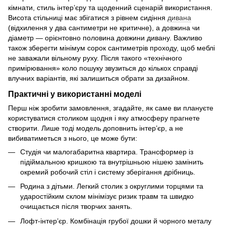
кімнати, стиль інтер’єру та щоденний сценарій використання.
Висота стільниці має збігатися з рівнем сидіння
дивана
(відхилення у два сантиметри не критичне), а довжина чи
діаметр — орієнтовно половина довжини дивану. Важливо
також зберегти мінімум сорок сантиметрів проходу, щоб меблі
не заважали вільному руху. Після такого «технічного
примірювання» коло пошуку звузиться до кількох справді
влучних варіантів, які залишиться обрати за дизайном.
Практичні у використанні моделі
Перш ніж зробити замовлення, згадайте, як саме ви плануєте
користуватися столиком щодня і яку атмосферу прагнете
створити. Лише тоді модель доповнить інтер’єр, а не
вибиватиметься з нього, це може бути:
Студія чи малогабаритна квартира. Трансформер із
підіймальною кришкою та внутрішньою нішею замінить
окремий робочий стіл і систему зберігання дрібниць.
Родина з дітьми. Легкий столик з округлими торцями та
ударостійким склом мінімізує ризик травм та швидко
очищається після творчих занять.
Лофт-інтер’єр. Комбінація грубої дошки й чорного металу