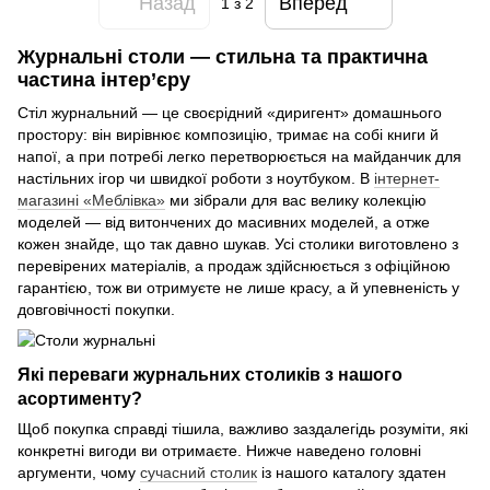
Назад
Вперед
1
з 2
Журнальні столи — стильна та практична
частина інтер’єру
Стіл журнальний — це своєрідний «диригент» домашнього
простору: він вирівнює композицію, тримає на собі книги й
напої, а при потребі легко перетворюється на майданчик для
настільних ігор чи швидкої роботи з ноутбуком. В
інтернет-
магазині «Меблівка»
ми зібрали для вас велику колекцію
моделей — від витончених до масивних моделей, а отже
кожен знайде, що так давно шукав. Усі столики виготовлено з
перевірених матеріалів, а продаж здійснюється з офіційною
гарантією, тож ви отримуєте не лише красу, а й упевненість у
довговічності покупки.
Які переваги журнальних столиків з нашого
асортименту?
Щоб покупка справді тішила, важливо заздалегідь розуміти, які
конкретні вигоди ви отримаєте. Нижче наведено головні
аргументи, чому
сучасний столик
із нашого каталогу здатен