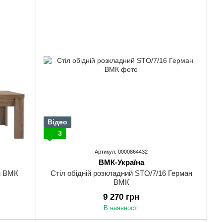
Відео
3
Артикул: 0000864432
ВМК-Україна
н ВМК
Стіл обідній розкладний STO/7/16 Герман
ВМК
9 270 грн
В наявності