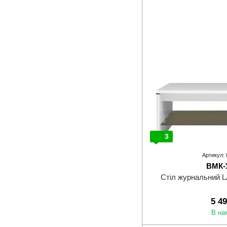
3
Артикул:
ВМК-
Стіл журнальний 
5 4
В на