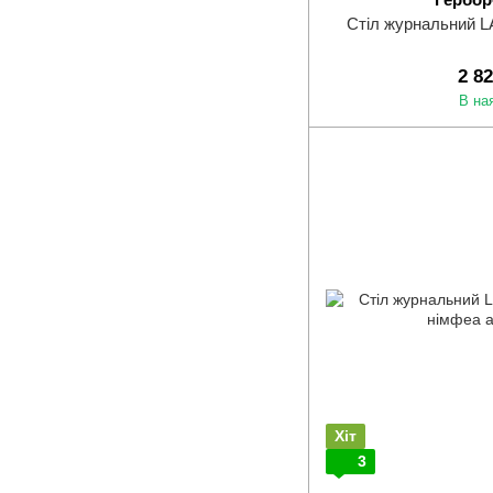
Стіл журнальний 
2 8
В на
Хіт
3