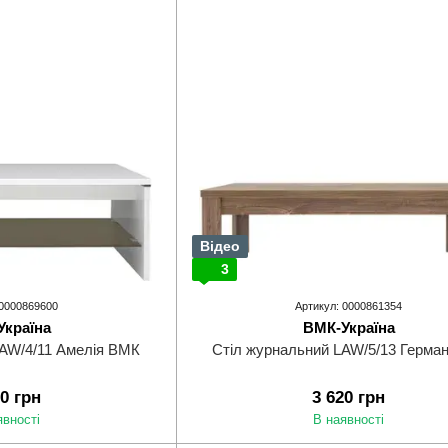
Відео
3
 0000869600
Артикул: 0000861354
Україна
ВМК-Україна
LAW/4/11 Амелія ВМК
Стіл журнальний LAW/5/13 Герма
90 грн
3 620 грн
явності
В наявності