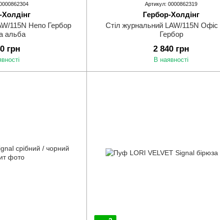
 0000862304
Артикул: 0000862319
-Холдінг
Гербор-Холдінг
AW/115N Непо Гербор
Стіл журнальний LAW/115N Офіс
а альба
Гербор
40 грн
2 840 грн
явності
В наявності