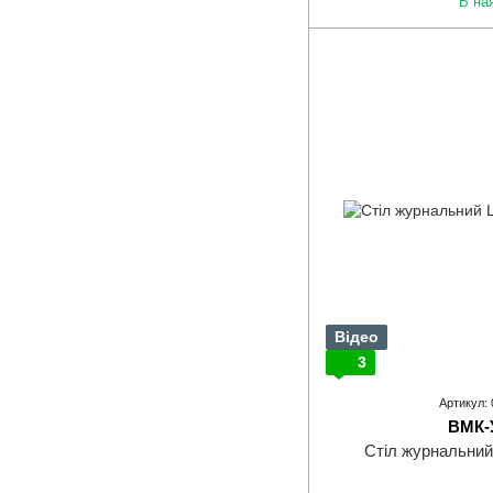
В на
Відео
3
Артикул:
ВМК-
Стіл журнальни