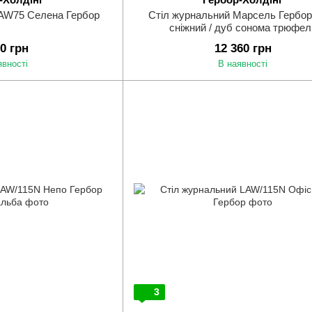
LAW75 Селена Гербор
Стіл журнальний Марсель Гербор
сніжний / дуб сонома трюфел
20 грн
12 360 грн
явності
В наявності
3