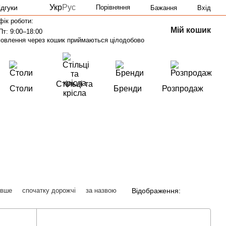
Укр
Рус
ідгуки
Порівняння
Бажання
Вхід
фік роботи:
Мій кошик
Пт: 9:00–18:00
овлення через кошик приймаються цілодобово
Стільці та
Столи
Бренди
Розпродаж
крісла
Відображення:
евше
спочатку дорожчі
за назвою