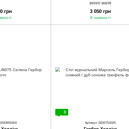
венге магія
60 грн
3 050 грн
явності
В наявності
3
 0000859304
Артикул: 0000753005
-Холдінг
Гербор-Холдінг