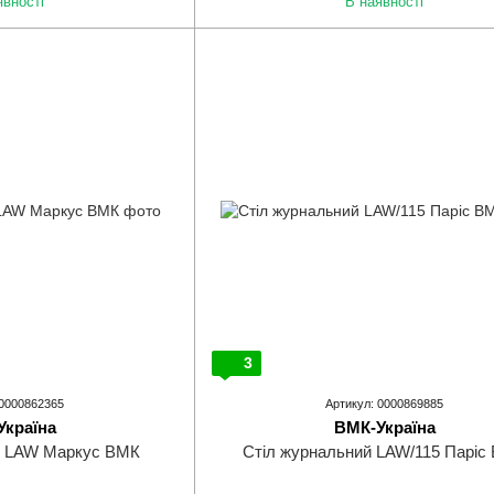
явності
В наявності
3
 0000862365
Артикул: 0000869885
Україна
ВМК-Україна
й LAW Маркус ВМК
Стіл журнальний LAW/115 Паріс