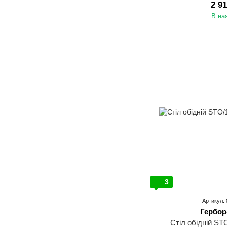
2 9
В на
3
Артикул:
Гербор
Стіл обідній ST