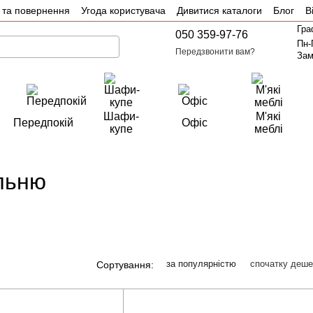
 та повернення
Угода користувача
Дивитися каталоги
Блог
В
Гра
050 359-97-76
Пн-
Передзвонити вам?
Зам
Шафи-
М'які
Передпокій
Офіс
купе
меблі
альню
за популярністю
спочатку деш
Сортування: