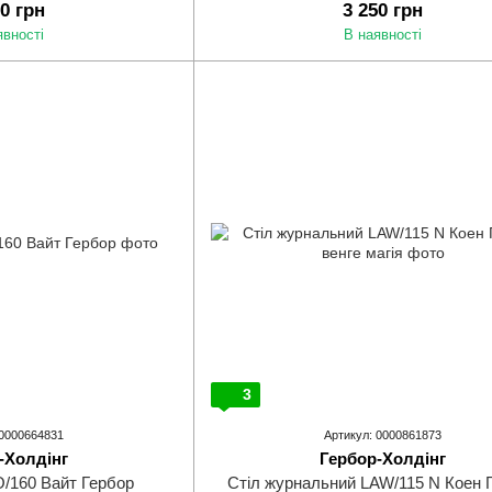
10 грн
3 250 грн
явності
В наявності
3
 0000664831
Артикул: 0000861873
-Холдінг
Гербор-Холдінг
O/160 Вайт Гербор
Стіл журнальний LAW/115 N Коен 