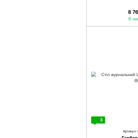
8 7
В на
3
Артикул:
Гербор