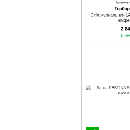
Артикул:
Гербор
Стіл журнальний L
німфе
2 8
В на