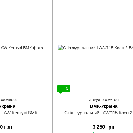
3
 0000859209
Артикул: 0000861644
Україна
ВМК-Україна
й LAW Кентукі ВМК
Стіл журнальний LAW/115 Коен 
60 грн
3 250 грн