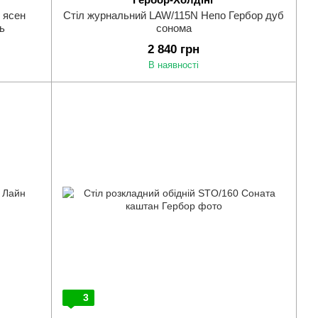
 ясен
Стіл журнальний LAW/115N Непо Гербор дуб
ь
сонома
2 840 грн
В наявності
3