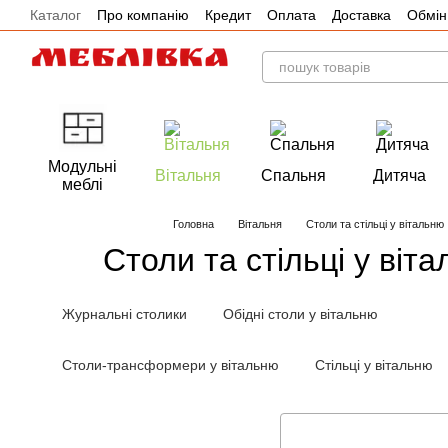
Каталог
Про компанію
Кредит
Оплата
Доставка
Обмін
Перейти до основного контенту
Акції
Модульні
Вітальня
Спальня
Дитяча
меблі
Головна
Вітальня
Столи та стільці у вітальню
Столи та стільці у віт
Журнальні столики
Обідні столи у вітальню
Столи-трансформери у вітальню
Стільці у вітальню