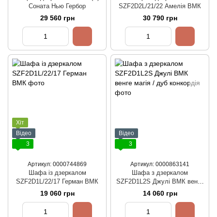
Соната Нью Гербор
SZF2D2L/21/22 Амелія ВМК
29 560 грн
30 790 грн
Хіт
Відео
Відео
3
3
Артикул: 0000744869
Артикул: 0000863141
Шафа із дзеркалом
Шафа з дзеркалом
SZF2D1L/22/17 Герман ВМК
SZF2D1L2S Джулі ВМК венге
магія / дуб конкордія
19 060 грн
14 060 грн