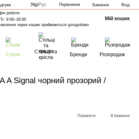
Укр
Рус
ідгуки
Порівняння
Бажання
Вхід
фік роботи:
Мій кошик
Пт: 9:00–18:00
овлення через кошик приймаються цілодобово
Стільці та
Столи
Бренди
Розпродаж
крісла
A Signal чорний прозорий /
Порівняти
В бажання