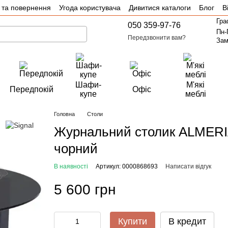
 та повернення
Угода користувача
Дивитися каталоги
Блог
В
Гра
050 359-97-76
Пн-
Передзвонити вам?
Зам
Шафи-
М'які
Передпокій
Офіс
купе
меблі
Головна
Столи
Журнальний столик ALMERIA 
чорний
В наявності
Артикул: 0000868693
Написати відгук
5 600 грн
Купити
В кредит