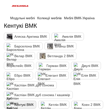
Модульні меблі
Колекції меблів
Меблі ВМК-Україна
Кентукі ВМК
Аляска Арктика ВМК
Амелія ВМК
Барселона ВМК
Бланш ВМК
Велар ВМК
Ветланда 2 ВМК
Воркспейс ВМК
Герман ВМК
Джулі ВМК
Ебро ВМК
Елегант ВМК
Елія ВМК
Каспіан ВМК дуб сонома
Каспіан ВМК дуб сонома / кашемір
Кентукі ВМК
Кетлін ВМК
Коен 2 ВМК