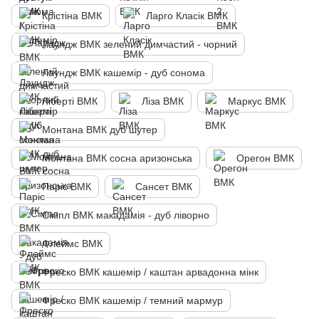
Крістіна ВМК
Ларго Класік ВМК
Лаундж ВМК зелений димчастий - чорний
Лаундж ВМК кашемір - дуб сонома
Ліберті ВМК
Ліза ВМК
Маркус ВМК
Монтана ВМК дуб шутер
Монтана ВМК сосна аризонська
Орегон ВМК
Паріс ВМК
Сансет ВМК
Сімпл ВМК макадамія - дуб ліворно
Флеймс ВМК
Фреско ВМК кашемір / каштан арвадонна мінк
Фреско ВМК кашемір / темний мармур