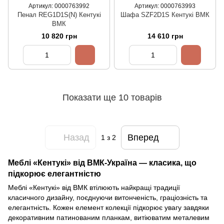
Артикул: 0000763992
Артикул: 0000763993
Пенал REG1D1S(N) Кентукі
Шафа SZF2D1S Кентукі ВМК
ВМК
10 820 грн
14 610 грн
Показати ще 10 товарів
Назад
Вперед
1
з 2
Меблі «Кентукi» від ВМК-Україна — класика, що
підкорює елегантністю
Меблі «Кентукi» від ВМК втілюють найкращі традиції
класичного дизайну, поєднуючи витонченість, граціозність та
елегантність. Кожен елемент колекції підкорює увагу завдяки
декоративним патинованим планкам, витіюватим металевим