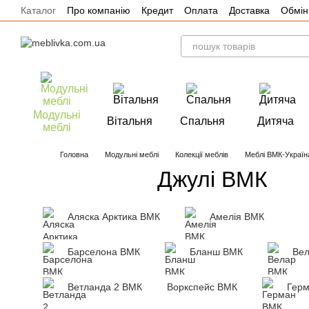
Каталог
Про компанію
Кредит
Оплата
Доставка
Обмін
Перейти до основного контенту
Акції
Модульні
Вітальня
Спальня
Дитяча
меблі
Головна
Модульні меблі
Колекції меблів
Меблі ВМК-Україн
Джулі ВМК
Аляска Арктика ВМК
Амелія ВМК
Барселона ВМК
Бланш ВМК
Ве
Ветланда 2 ВМК
Воркспейс ВМК
Гер