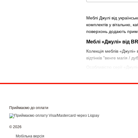
Меблі Джулі від українсь
комплектів у вітальню, к
поверхонь додають приміщ
Меблі «Джулі» від B
Колекція меблів «Джулі» 
відтінків "венге магія / 
Особливістю серії «Джулі
виглядають витончено і 
Модульні меблі «Джулі» п
також компактні пенали й 
комфортного робочого пр
Замовити меблі «Джулі» в
Приймаємо до оплати
© 2026
Мобільна версія