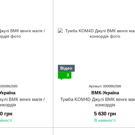
Відео
3
 0000862585
Артикул: 0000862586
Україна
ВМК-Україна
лі ВМК венге магія /
Тумба KOM4D Джулі ВМК венге магі
онкордія
конкордія
50 грн
5 630 грн
явності
В наявності