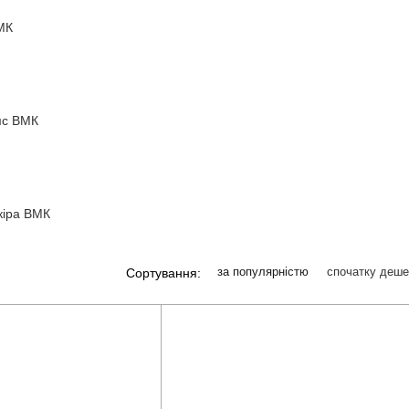
МК
с ВМК
іра ВМК
за популярністю
спочатку деш
Сортування: