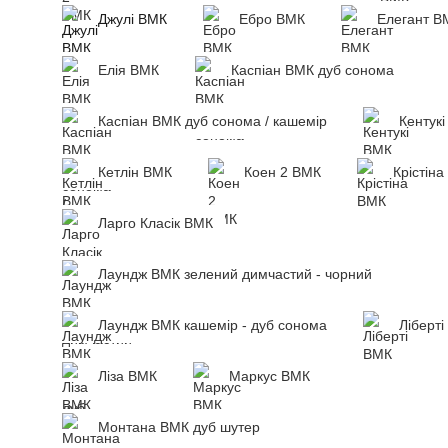
Джулі ВМК
Ебро ВМК
Елегант В
Елія ВМК
Каспіан ВМК дуб сонома
Каспіан ВМК дуб сонома / кашемір
Кентук
Кетлін ВМК
Коен 2 ВМК
Крістін
Ларго Класік ВМК
Лаундж ВМК зелений димчастий - чорний
Лаундж ВМК кашемір - дуб сонома
Ліберт
Ліза ВМК
Маркус ВМК
Монтана ВМК дуб шутер