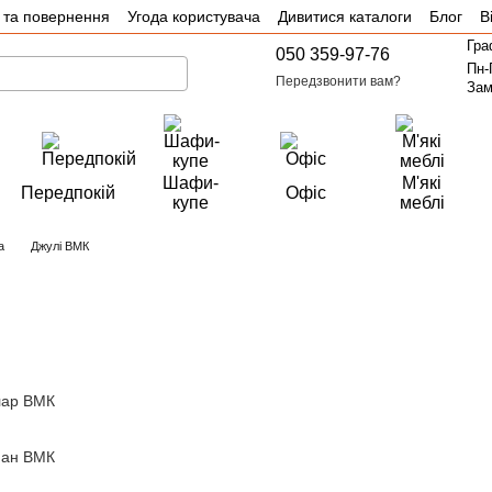
 та повернення
Угода користувача
Дивитися каталоги
Блог
В
Гра
050 359-97-76
Пн-
Передзвонити вам?
Зам
Шафи-
М'які
Передпокій
Офіс
купе
меблі
а
Джулі ВМК
лар ВМК
ман ВМК