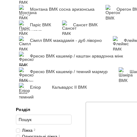
Монтана ВМК сосна аризонська
Орегон В
Паріс ВМК
Сансет ВМК
Сімпл ВМК макадамія - дуб ліворно
Флейм
Фреско ВМК кашемір / каштан арвадонна мінк
Фреско ВМК кашемір / темний мармур
Шак
Еліор
Кальвадос ІІ ВМК
Розділ
Ліжка
2
Односпальні ліжка
1