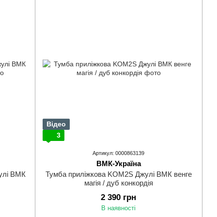
Відео
3
Артикул: 0000863139
ВМК-Україна
улі ВМК
Тумба приліжкова KOM2S Джулі ВМК венге
магія / дуб конкордія
2 390 грн
В наявності