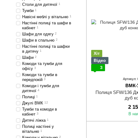
Столи для дитячої
1
Тумби
1
Навісні меблі у вітальню
1
Настінні полиці та шафи в
кабінет
1
Шафи для одягу
2
Шафи в спальню
2
Настінні полиці та шафки
в дитячу
1
Хіт
Шафи
2
Відео
Комоди та тумби для
3
офісу
3
Комоди та тумби в
Артикул:
передпокій
3
ВМК-
Комоди і тумби для
дитячої
4
Полиця SFW/136 Джу
Полиці
1
дуб к
Джулі ВМК
12
2 1
Тумби та комоди в
В на
кабінет
3
Дитячі ліжка
1
Полиці настінні у
вітальню
1
Комоди у вітальню
2