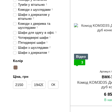
Тумби у вітальню
1
Комоди з шухлядами
1
Шафи з дзеркалом у
вітальню
2
Комоди з дверима та
шухлядами
1
Шафи для одягу в офіс
1
Чотиридверні шафи
1
П'ятидверні шафи
1
Шафи з шухлядами
2
Шафи з дзеркалом
2
Відео
Колір
3
Артикул:
Ціна, грн
ВМК-
Комод KOM3D3S Джу
Від Ціна, грн
До Ціна, грн
ОК
дуб к
6 8
В на