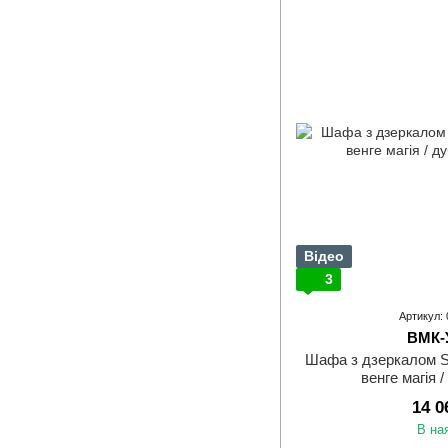
Відео
3
Артикул:
ВМК-
Шафа з дзеркалом 
венге магія 
14 0
В на