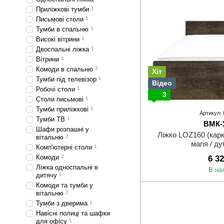
Приліжкові тумби
1
Письмові столи
1
Тумби в спальню
1
Високі вітрини
1
Двоспальні ліжка
1
Вітрини
1
Комоди в спальню
2
Хіт
Тумби під телевізор
1
Відео
Робочі столи
1
3
Столи письмові
1
Тумби приліжкові
1
Артикул:
Тумби ТВ
1
ВМК-
Шафи розпашні у
Ліжко LOZ160 (кар
вітальню
2
магія / д
Комп'ютерні столи
1
Комоди
2
6 3
Ліжка односпальні в
В на
дитячу
1
Комоди та тумби у
вітальню
2
Тумби з дверима
1
Навісні полиці та шафки
для офісу
1