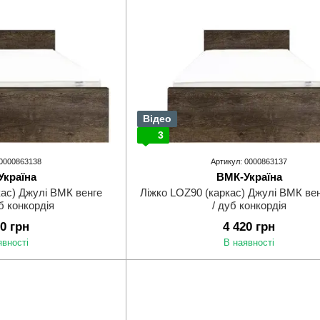
Відео
3
 0000863138
Артикул: 0000863137
Україна
ВМК-Україна
кас) Джулі ВМК венге
Ліжко LOZ90 (каркас) Джулі ВМК вен
уб конкордія
/ дуб конкордія
20 грн
4 420 грн
явності
В наявності