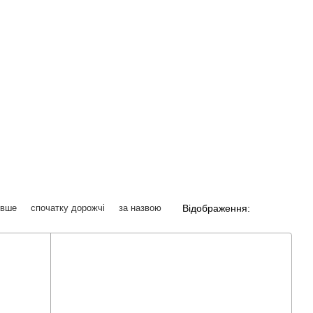
Відображення:
евше
спочатку дорожчі
за назвою