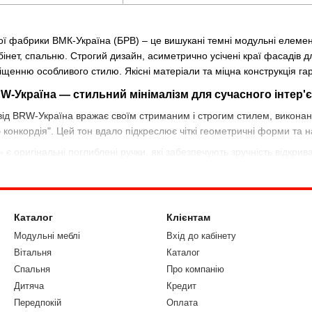
кої фабрики ВМК-Україна (БРВ) – це вишукані темні модульні елеме
абінет, спальню. Строгий дизайн, асиметрично усічені краї фасадів
енню особливого стилю. Якісні матеріали та міцна конструкція гар
RW-Україна — стильний мінімалізм для сучасного інтер'
від BRW-Україна вражає своїм стриманим і строгим стилем, виконани
дуб конкордія". Цей тон вдало підкреслює чіткі геометричні форми та
» є оригінальні поглиблені ручки, які забезпечують зручність відк
гармонійно доповнюють сучасний інтер'єр.
ідходять для облаштування спальні, вітальні та робочого кабінету. У
вітрини на одну секцію для тих, хто цінує мінімалізм. В асортимент
Каталог
Клієнтам
остору.
Модульні меблі
Вхід до кабінету
ід BRW-Україна можна в інтернет-магазині «Меблівка» з доставкою п
Вітальня
Каталог
Спальня
Про компанію
Дитяча
Кредит
Передпокій
Оплата