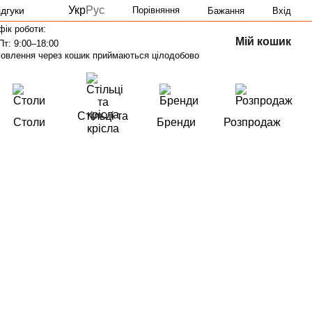
Укр
Рус
ідгуки
Порівняння
Бажання
Вхід
фік роботи:
Мій кошик
Пт: 9:00–18:00
овлення через кошик приймаються цілодобово
Стільці та
Столи
Бренди
Розпродаж
крісла