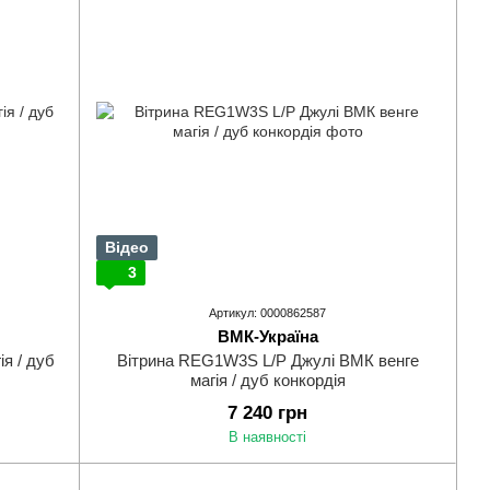
Відео
3
Артикул: 0000862587
ВМК-Україна
я / дуб
Вiтрина REG1W3S L/P Джулі ВМК венге
магія / дуб конкордія
7 240 грн
В наявності