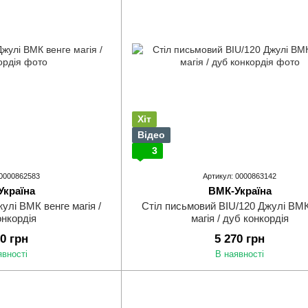
Хіт
Відео
3
 0000862583
Артикул: 0000863142
Україна
ВМК-Україна
лі ВМК венге магія /
Стіл письмовий BIU/120 Джулі ВМК
онкордія
магія / дуб конкордія
50 грн
5 270 грн
явності
В наявності