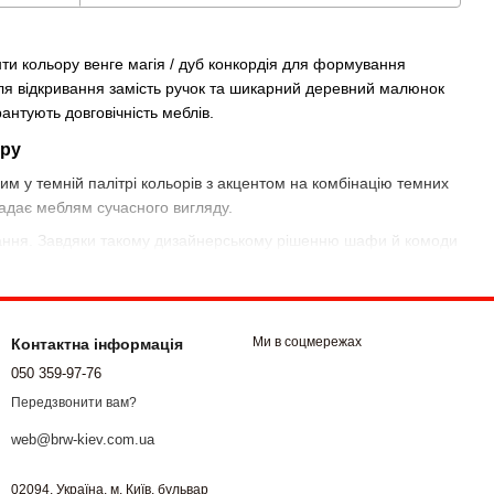
нти кольору венге магія / дуб конкордія для формування
 для відкривання замість ручок та шикарний деревний малюнок
антують довговічність меблів.
єру
м у темній палітрі кольорів з акцентом на комбінацію темних
 надає меблям сучасного вигляду.
ривання. Завдяки такому дизайнерському рішенню шафи й комоди
 колекції є чотиридверна шафа для великої кількості речей, а
і також представлені зручний стіл і стелажі для створення
Ми в соцмережах
Контактна інформація
050 359-97-76
о всій Україні.
Передзвонити вам?
web@brw-kiev.com.ua
02094, Україна, м. Київ, бульвар