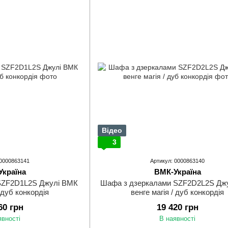
Відео
3
 0000863141
Артикул: 0000863140
Україна
ВМК-Україна
SZF2D1L2S Джулі ВМК
Шафа з дзеркалами SZF2D2L2S Дж
/ дуб конкордія
венге магія / дуб конкордія
60 грн
19 420 грн
явності
В наявності