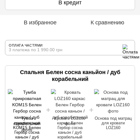
В кредит
В избранное
К сравнению
ОПЛАТА ЧАСТЯМИ
3 платежа по 1 990.00 грн
Спальня Белен сосна каньйон / дуб
корабельний
Тумба
Кровать LOZ160
Основа под матрац
прикроватная
каркас Белен
для кровати
KOM1S Белен
Гербор сосна
LOZ160
Гербор сосна
каньон / дуб
каньон / дуб
корабельный