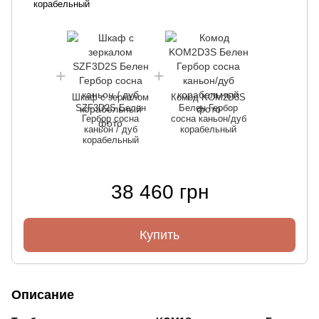
корабельный
Шкаф с зеркалом
Комод KOM2D3S
SZF3D2S Белен
Белен Гербор
Гербор сосна
сосна каньон/дуб
каньон / дуб
корабельный
корабельный
38 460 грн
Купить
Описание