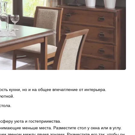
ть кухни, но и на общее впечатление от интерьера.
уютной.
стола.
осферу уюта и гостеприимства.
нимающие меньше места. Разместите стол у окна или в углу.
щим звеном между двумя зонами. Разместите его так, чтобы он