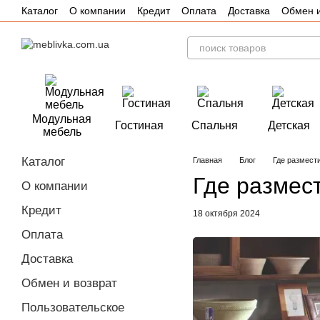
Каталог
О компании
Кредит
Оплата
Доставка
Обмен и
Перейти к основному контенту
Отзывы
Акции
Модульная
Гостиная
Спальня
Детская
мебель
Каталог
Главная
Блог
Где размест
Где размес
О компании
Кредит
18 октября 2024
Оплата
Доставка
Обмен и возврат
Пользовательское