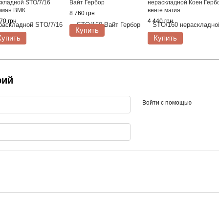
складной STO/7/16
Вайт Гербор
нераскладной Коен Герб
рман ВМК
венге магия
8 760 грн
70 грн
4 440 грн
Купить
Купить
Купить
рий
Войти с помощью