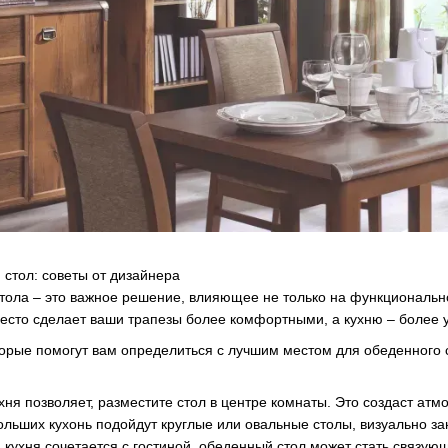
 стол: советы от дизайнера
ола – это важное решение, влияющее не только на функциональнос
сто сделает ваши трапезы более комфортными, а кухню – более 
оторые помогут вам определиться с лучшим местом для обеденного 
хня позволяет, разместите стол в центре комнаты. Это создаст атм
ольших кухонь подойдут круглые или овальные столы, визуально за
 кухня сочетается с гостиной, обеденный стол может стать связую