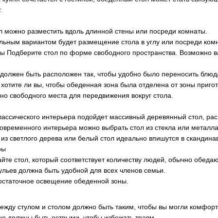
.
л можно разместить вдоль длинной стены или посреди комнаты.
льным вариантом будет размещение стола в углу или посреди ком
ы Подберите стол по форме свободного пространства. Возможно в
 должен быть расположен так, чтобы удобно было переносить блюда
 хотите ли вы, чтобы обеденная зона была отделена от зоны приго
но свободного места для передвижения вокруг стола.
классического интерьера подойдет массивный деревянный стол, р
овременного интерьера можно выбрать стол из стекла или металла
из светлого дерева или белый стол идеально впишутся в скандинав
ры
йте стол, который соответствует количеству людей, обычно обеда
ульев должна быть удобной для всех членов семьи.
остаточное освещение обеденной зоны.
ежду стулом и столом должно быть таким, чтобы вы могли комфортн
 не должны быть острыми, чтобы избежать травм.