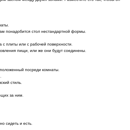
наты.
ам понадобится стол нестандартной формы.
 с плиты или с рабочей поверхности.
товления пищи, или же они будут соединены.
асположенный посреди комнаты.
.
ский стиль.
ющих за ним.
о сидеть и есть.