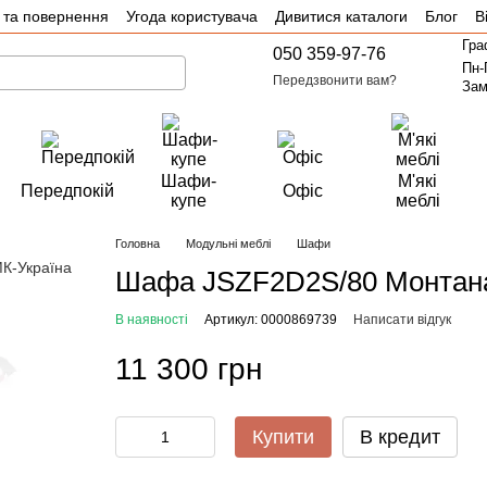
 та повернення
Угода користувача
Дивитися каталоги
Блог
В
Гра
050 359-97-76
Пн-
Передзвонити вам?
Зам
Шафи-
М'які
Передпокій
Офіс
купе
меблі
Головна
Модульні меблі
Шафи
Шафа JSZF2D2S/80 Монтан
В наявності
Артикул: 0000869739
Написати відгук
11 300 грн
Купити
В кредит