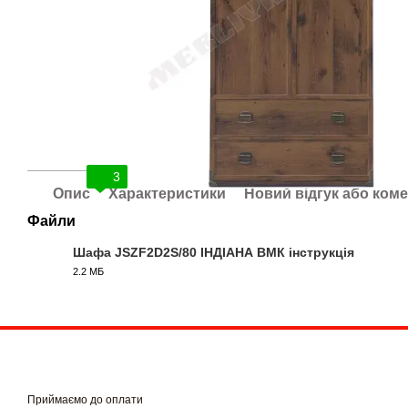
3
Опис
Характеристики
Новий відгук або ком
Файли
Шафа JSZF2D2S/80 ІНДІАНА ВМК інструкція
2.2 МБ
PDF
Приймаємо до оплати