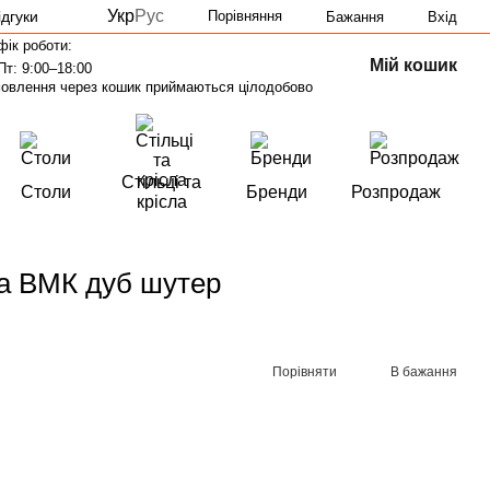
Укр
Рус
ідгуки
Порівняння
Бажання
Вхід
фік роботи:
Мій кошик
Пт: 9:00–18:00
овлення через кошик приймаються цілодобово
Стільці та
Столи
Бренди
Розпродаж
крісла
а ВМК дуб шутер
Порівняти
В бажання