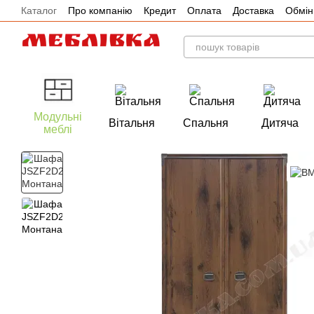
Каталог
Про компанію
Кредит
Оплата
Доставка
Обмін
Перейти до основного контенту
Акції
Модульні
Вітальня
Спальня
Дитяча
меблі