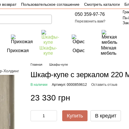
 возврат
Пользовательское соглашение
Смотреть каталоги
Бл
Гра
050 359-97-76
Пн-
Перезвонить вам?
Зак
Шкафы-
Мягкая
Прихожая
Офис
купе
мебель
Главная
Шкафы-купе
Шкаф-купе с зеркалом 220 
В наличии
Артикул: 0000859612
Оставить отзыв
23 330 грн
Купить
В кредит