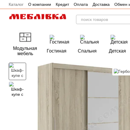
Каталог
О компании
Кредит
Оплата
Доставка
Обмен и
Перейти к основному контенту
Отзывы
Акции
Модульная
Гостиная
Спальня
Детская
мебель