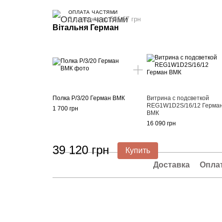
ОПЛАТА ЧАСТЯМИ
3 платежа по 566.67 грн
Вітальня Герман
Полка P/3/20 Герман ВМК
Витрина с подсветкой
REG1W1D2S/16/12 Герма
1 700 грн
ВМК
16 090 грн
39 120 грн
Купить
Доставка
Опла