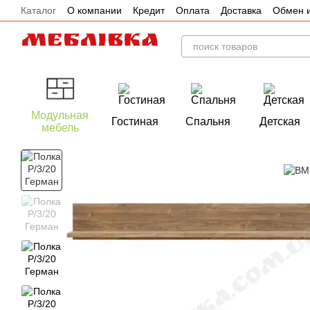
Каталог
О компании
Кредит
Оплата
Доставка
Обмен и
Перейти к основному контенту
Отзывы
Акции
Модульная
Гостиная
Спальня
Детская
мебель