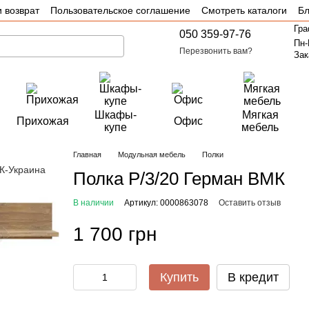
 возврат
Пользовательское соглашение
Смотреть каталоги
Бл
Гра
050 359-97-76
Пн-
Перезвонить вам?
Зак
Шкафы-
Мягкая
Прихожая
Офис
купе
мебель
Главная
Модульная мебель
Полки
Полка P/3/20 Герман ВМК
В наличии
Артикул: 0000863078
Оставить отзыв
1 700 грн
Купить
В кредит