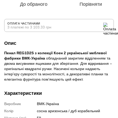
До обраного
Порівняти
ОПЛАТА ЧАСТИНАМИ
3 платежі по 3 103.33 грн
Опис
Пенал REG1D2S з колекції Коен 2 української меблевої
фабрики ВМК-Україна
обладнаний закритим відділенням та
двома висувними ящиками для зберігання. Для відкривання –
оригінальні квадратні ручки. Насичені кольори надають
інтер'єру суворості та монолітності, а декоративні планки та
елегантна фурнітура пом'якшують цей ефект.
Характеристики
Виробник
ВМК-Україна
Колір
сосна аризонська / дуб корабельний