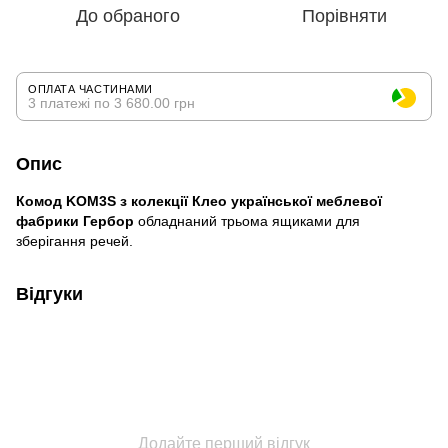
До обраного
Порівняти
ОПЛАТА ЧАСТИНАМИ
3 платежі по 3 680.00 грн
Опис
Комод KOM3S
з колекції Клео української меблевої
фабрики Гербор
обладнаний трьома ящиками для
зберігання речей.
Відгуки
Додайте перший відгук