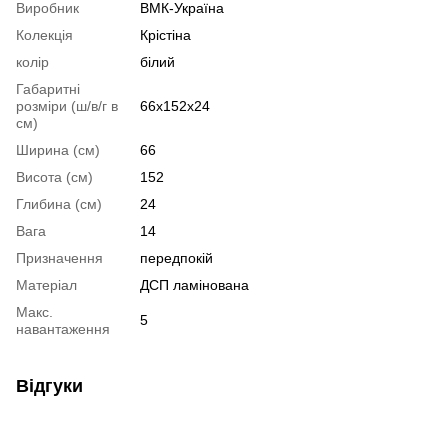
Виробник
ВМК-Україна
Колекція
Крістіна
колір
білий
Габаритні
розміри (ш/в/г в
66х152х24
см)
Ширина (см)
66
Висота (см)
152
Глибина (см)
24
Вага
14
Призначення
передпокій
Матеріал
ДСП ламінована
Макс.
5
навантаження
Відгуки