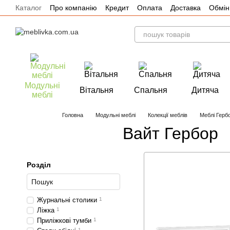
Каталог
Про компанію
Кредит
Оплата
Доставка
Обмін
Перейти до основного контенту
Акції
Модульні
Вітальня
Спальня
Дитяча
меблі
Головна
Модульні меблі
Колекції меблів
Меблі Герб
Вайт Гербор
Розділ
Журнальні столики
1
Ліжка
1
Приліжкові тумби
1
1