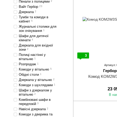
Пенали з полицями
2
Вайт Гербор
23
Дзеркала
2
Тумби та комоди в
кабінет
5
Журнальні столики для
зон очікування
1
Шафи для дитячої
кімнати
4
Дзеркала для вхідної
зони
2
Полиці настінні у
3
вітальню
1
Розпродаж
1
Артикул:
Комоди у вітальню
5
Гербор
Обідні столи
1
Комод KOM2W3
Дзеркала у вітальню
2
Комоди з шухлядами
1
23 0
Шафи з дзеркалом у
вітальню
2
В на
Комбіновані шафи в
передпокій
3
Навісні дзеркала
2
Комоди з дверима та