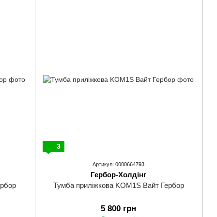
3
Артикул: 0000664793
Гербор-Холдінг
ербор
Тумба приліжкова KOM1S Вайт Гербор
5 800 грн