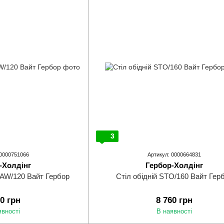
3
 0000751066
Артикул: 0000664831
-Холдінг
Гербор-Холдінг
LAW/120 Вайт Гербор
Стіл обідній STO/160 Вайт Гер
50 грн
8 760 грн
явності
В наявності