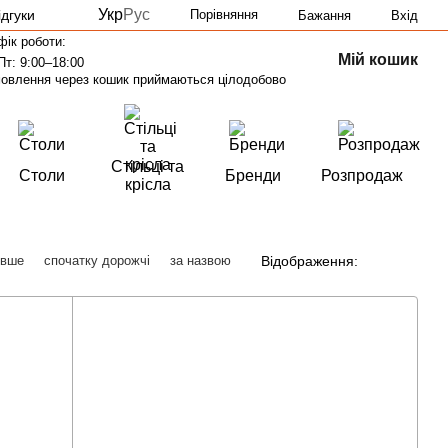
Укр
Рус
ідгуки
Порівняння
Бажання
Вхід
фік роботи:
Мій кошик
Пт: 9:00–18:00
овлення через кошик приймаються цілодобово
Стільці та
Столи
Бренди
Розпродаж
крісла
Відображення:
евше
спочатку дорожчі
за назвою