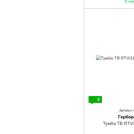
В на
3
Артикул:
Гербор
Тумба ТВ RTV/