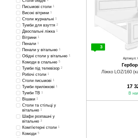
Столи обідні
Письмові столи
1
Високі вітрини
1
Столи журнальні
1
Тумби для взуття
2
Двоспальні ліжка
1
Вітрини
1
Пенали
1
3
Пенали у вітальню
1
Обідні столи у вітальню
1
Артикул:
Комоди в спальню
5
Гербор
Тумби під телевізор
2
Ліжко LOZ/160 (к
Робочі столи
1
Столи письмові
1
17 3
Тумби приліжкові
1
Тумби ТВ
1
В на
Вішаки
1
Столи та стільці у
вітальню
1
Шафи розпашні у
вітальню
3
Комп'ютерні столи
1
Комоди
5