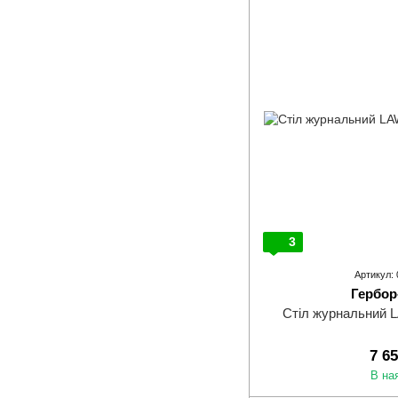
3
Артикул:
Гербор
Стіл журнальний 
7 6
В на