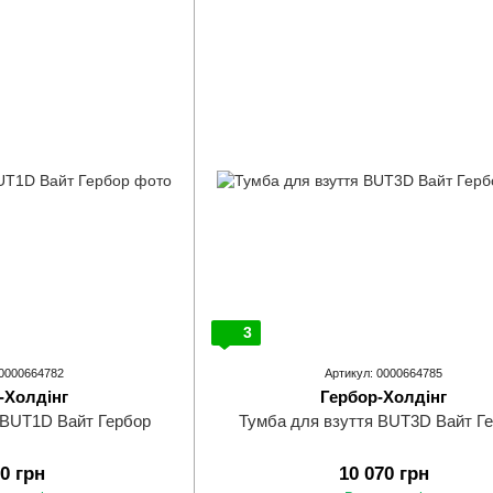
3
 0000664782
Артикул: 0000664785
-Холдінг
Гербор-Холдінг
 BUT1D Вайт Гербор
Тумба для взуття BUT3D Вайт Г
60 грн
10 070 грн