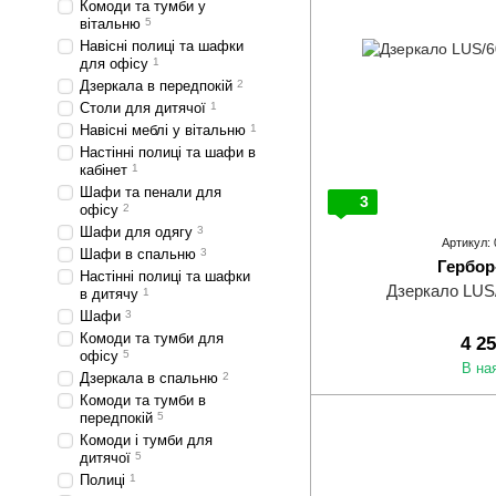
Комоди та тумби у
вітальню
5
Навісні полиці та шафки
для офісу
1
Дзеркала в передпокій
2
Столи для дитячої
1
Навісні меблі у вітальню
1
Настінні полиці та шафи в
кабінет
1
Шафи та пенали для
3
офісу
2
Шафи для одягу
3
Артикул:
Шафи в спальню
3
Гербор
Настінні полиці та шафки
Дзеркало LUS
в дитячу
1
Шафи
3
Комоди та тумби для
4 2
офісу
5
В на
Дзеркала в спальню
2
Комоди та тумби в
передпокій
5
Комоди і тумби для
дитячої
5
Полиці
1