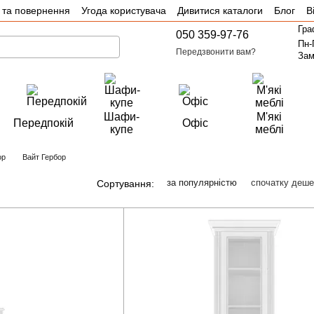
 та повернення
Угода користувача
Дивитися каталоги
Блог
В
Гра
050 359-97-76
Пн-
Передзвонити вам?
Зам
Шафи-
М'які
Передпокій
Офіс
купе
меблі
ор
Вайт Гербор
за популярністю
спочатку деш
Сортування: