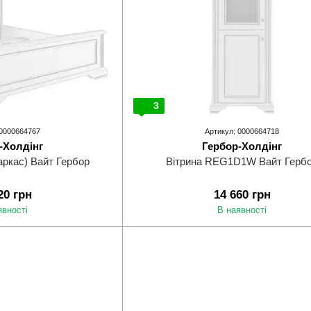
3
 0000664767
Артикул: 0000664718
-Холдінг
Гербор-Холдінг
аркас) Вайт Гербор
Вітрина REG1D1W Вайт Герб
20 грн
14 660 грн
явності
В наявності