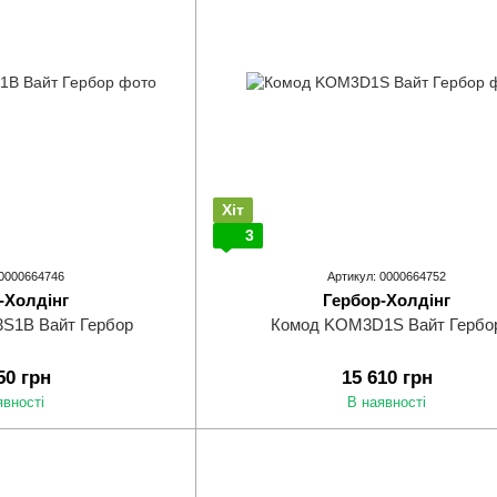
Хіт
3
 0000664746
Артикул: 0000664752
-Холдінг
Гербор-Холдінг
S1B Вайт Гербор
Комод KOM3D1S Вайт Гербо
50 грн
15 610 грн
явності
В наявності