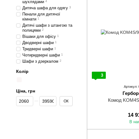
шухлядами
4
Дитяча шафа для одягу
3
Пенали для дитячої
кімнати
1
Дитячі шафи з штангою та
полицями
2
Вішаки для офісу
1
Дводверні шафи
1
Тридверні шафи
1
Чотиридверні шафи
1
Шафи з дзеркалом
2
Колір
3
Артикул:
Ціна, грн
Гербор
Від Ціна, грн
До Ціна, грн
Комод KOM4S/
ОК
14 9
В на