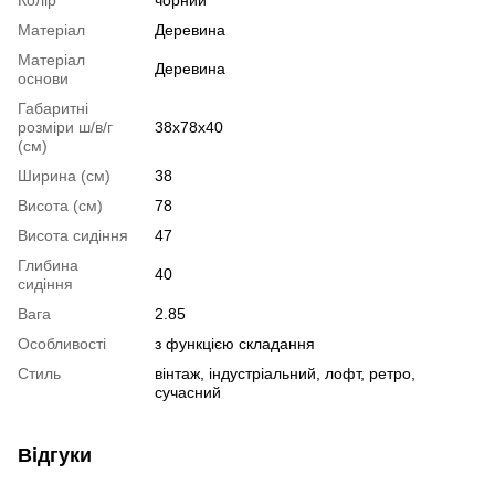
Колір
чорний
Матеріал
Деревина
Матеріал
Деревина
основи
Габаритні
розміри ш/в/г
38х78х40
(см)
Ширина (см)
38
Висота (см)
78
Висота сидіння
47
Глибина
40
сидіння
Вага
2.85
Особливості
з функцією складання
Стиль
вінтаж, індустріальний, лофт, ретро,
сучасний
Відгуки