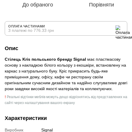
До обраного
Порівняти
ОПЛАТА ЧАСТИНАМИ
3 платежі по 776.33 грн
Опис
Стілець Kris польського бренду Signal
має пластмасову
основу з накладкою білого кольору з екошкіри, встановлену на
каркас з натурального буку. Кріс прикрасить будь-яке
приміщення дому, офісу, кафе чи ресторану своїм
оригінальним сучасним дизайном та надійно слугуватиме довгі
роки завдяки високій якості матеріалів та коплектуючих.
!
Реальні відтінки меблів можуть дещо відрізнятись від представлених на
сайті через налаштування вашого екрану
Характеристики
Виробник
Signal