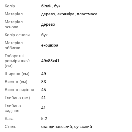
Колір
білий, бук
Матеріал
дерево, екошкіра, пластмаса
Матеріал
дерево
основи
Колір основи
бук
Матеріал
екошкіра
оббивки
Габаритні
розміри ш/в/г
49х83х41
(см)
Ширина (см)
49
Висота (см)
83
Висота сидіння
45
Глибина (см)
41
Глибина
41
сидіння
Вага
5.2
Стиль
скандинавський, сучасний