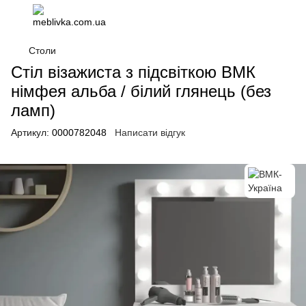
Столи
Стіл візажиста з підсвіткою ВМК
німфея альба / білий глянець (без
ламп)
Артикул:
0000782048
Написати відгук