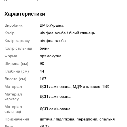
Характеристики
Виробник
ВМК-Україна
Колір
німфеа альба / білий глянець
Колір каркасу
німфеа альба
Колір стільниці
білий
Форма
прямокутна
Ширина (см)
90
Глибина (см)
44
Висота (см)
167
Матеріал
ДСП ламінована, МДФ з плівкою ПВХ
Матеріал
ДСП ламінована
каркасу
Матеріал
ДСП ламінована
стільниці
Призначення
дитяча / підліткова, передпокій, спальня
Вага
46.74