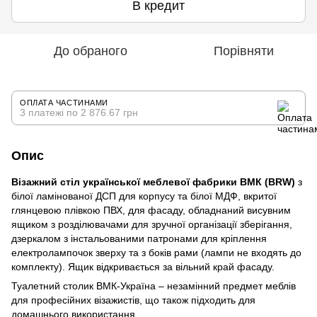
В кредит
До обраного
Порівняти
ОПЛАТА ЧАСТИНАМИ
3 платежі по 2 876.67 грн
Опис
Візажний стіл української меблевої фабрики ВМК (BRW)
з
білої ламінованої ДСП для корпусу та білої МДФ, вкритої
глянцевою плівкою ПВХ, для фасаду, обладнаний висувним
ящиком з розділювачами для зручної організації зберігання,
дзеркалом з інстальованими патронами для кріплення
електролампочок зверху та з боків рами (лампи не входять до
комплекту). Ящик відкривається за вільний край фасаду.
Туалетний столик ВМК-Україна – незамінний предмет меблів
для професійних візажистів, що також підходить для
домашнього використання.