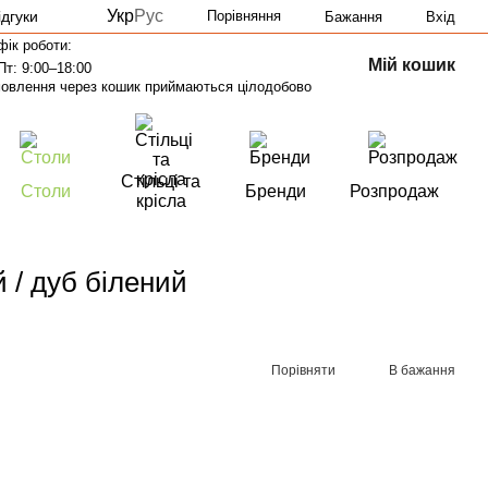
Укр
Рус
ідгуки
Порівняння
Бажання
Вхід
фік роботи:
Мій кошик
Пт: 9:00–18:00
овлення через кошик приймаються цілодобово
Стільці та
Столи
Бренди
Розпродаж
крісла
й / дуб білений
Порівняти
В бажання