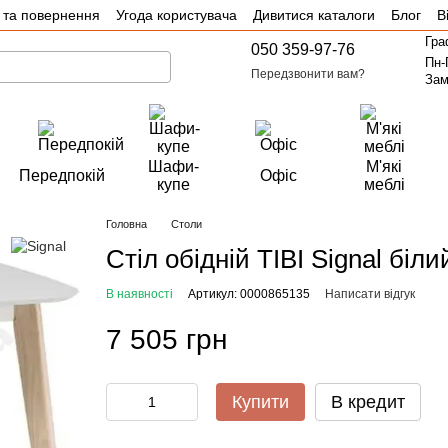
 та повернення
Угода користувача
Дивитися каталоги
Блог
В
Гра
050 359-97-76
Пн-
Передзвонити вам?
Зам
Шафи-
М'які
Передпокій
Офіс
купе
меблі
Головна
Столи
Стіл обідній TIBI Signal біли
В наявності
Артикул: 0000865135
Написати відгук
7 505 грн
Купити
В кредит