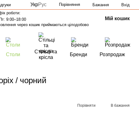
Укр
Рус
ідгуки
Порівняння
Бажання
Вхід
фік роботи:
Мій кошик
Пт: 9:00–18:00
овлення через кошик приймаються цілодобово
Стільці та
Столи
Бренди
Розпродаж
крісла
оріх / чорний
Порівняти
В бажання