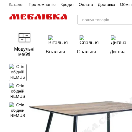
Каталог
Про компанію
Кредит
Оплата
Доставка
Обмін
Перейти до основного контенту
Акції
Модульні
Вітальня
Спальня
Дитяча
меблі