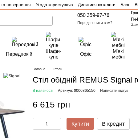
 та повернення
Угода користувача
Дивитися каталоги
Блог
В
Гра
050 359-97-76
Пн-
Передзвонити вам?
Зам
Шафи-
М'які
Передпокій
Офіс
купе
меблі
Головна
Столи
Стіл обідній REMUS Signal г
В наявності
Артикул: 0000865150
Написати відгук
6 615 грн
Купити
В кредит