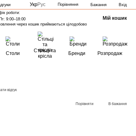
Укр
Рус
ідгуки
Порівняння
Бажання
Вхід
фік роботи:
Мій кошик
Пт: 9:00–18:00
овлення через кошик приймаються цілодобово
Стільці та
Столи
Бренди
Розпродаж
крісла
ати відгук
Порівняти
В бажання