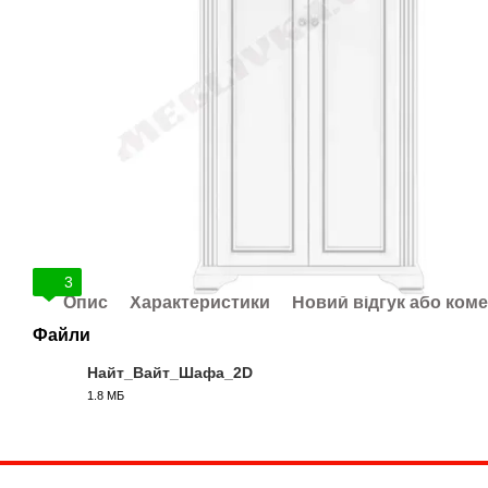
3
Опис
Характеристики
Новий відгук або ком
Файли
Найт_Вайт_Шафа_2D
1.8 МБ
PDF