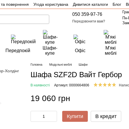
 та повернення
Угода користувача
Дивитися каталоги
Блог
В
Гра
050 359-97-76
Пн-
Передзвонити вам?
Зам
Шафи-
М'які
Передпокій
Офіс
купе
меблі
Головна
Модульні меблі
Шафи
Шафа SZF2D Вайт Гербор
В наявності
Артикул: 0000664806
Напис
19 060 грн
Купити
В кредит