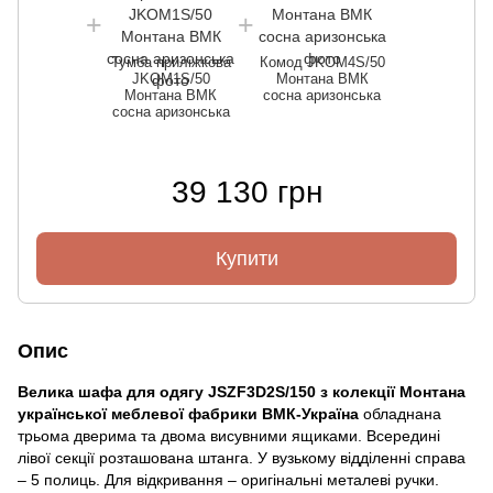
Тумба приліжкова
Комод JKOM4S/50
JKOM1S/50
Монтана ВМК
Монтана ВМК
сосна аризонська
сосна аризонська
39 130 грн
Купити
Опис
Велика шафа для одягу JSZF3D2S/150
з колекції Монтана
української меблевої фабрики ВМК-Україна
обладнана
трьома дверима та двома висувними ящиками. Всередині
лівої секції розташована штанга. У вузькому відділенні справа
– 5 полиць. Для відкривання – оригінальні металеві ручки.