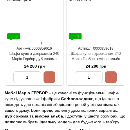
3
3
1
Артикул: 0000859616
Артикул: 0000859618
Шафа-купе з дзеркалом 240
Шафа-купе з дзеркалом 240
Маріо Гербор дуб сонома
Маріо Гербор німфеа альба
24 280 грн
24 280 грн
Меблі Маріо ГЕРБОР
– це сучасні та функціональні шафи-
купе від української фабрики
Gerbor-холдинг
, що ідеально
підходять для організації зберігання речей у різних кімнатах
вашого дому. Вони представлені у двох колірних варіантах:
дуб сонома
та
німфеа альба
, і доступні у шести розмірах, що
дозволяє вибрати ідеальну модель для будь-якого інтер'єру.