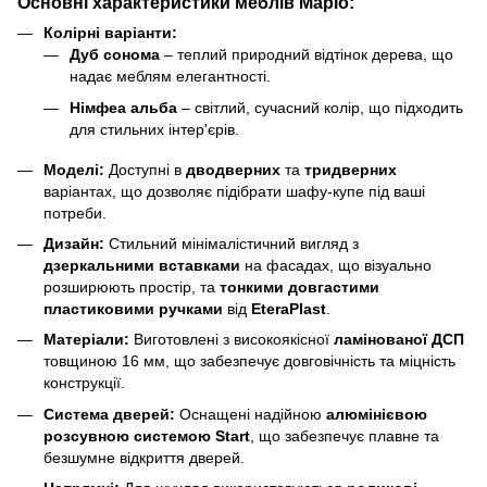
Основні характеристики меблів
Маріо
:
Колірні варіанти:
Дуб сонома
– теплий природний відтінок дерева, що
надає меблям елегантності.
Німфеа альба
– світлий, сучасний колір, що підходить
для стильних інтер'єрів.
Моделі:
Доступні в
дводверних
та
тридверних
варіантах, що дозволяє підібрати шафу-купе під ваші
потреби.
Дизайн:
Стильний мінімалістичний вигляд з
дзеркальними вставками
на фасадах, що візуально
розширюють простір, та
тонкими довгастими
пластиковими ручками
від
EteraPlast
.
Матеріали:
Виготовлені з високоякісної
ламінованої ДСП
товщиною 16 мм, що забезпечує довговічність та міцність
конструкції.
Система дверей:
Оснащені надійною
алюмінієвою
розсувною системою Start
, що забезпечує плавне та
безшумне відкриття дверей.