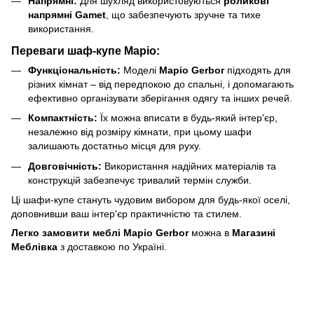
Напрямні:
Для шухляд використовуються
роликові
напрямні Gamet
, що забезпечують зручне та тихе
використання.
Переваги шаф-купе
Маріо
:
Функціональність:
Моделі
Маріо Gerbor
підходять для
різних кімнат – від передпокою до спальні, і допомагають
ефективно організувати зберігання одягу та інших речей.
Компактність:
Їх можна вписати в будь-який інтер'єр,
незалежно від розміру кімнати, при цьому шафи
залишають достатньо місця для руху.
Довговічність:
Використання надійних матеріалів та
конструкцій забезпечує тривалий термін служби.
Ці шафи-купе стануть чудовим вибором для будь-якої оселі,
доповнивши ваш інтер'єр практичністю та стилем.
Легко замовити меблі Маріо Gerbor
можна в
Магазині
Меблівка
з доставкою по Україні.