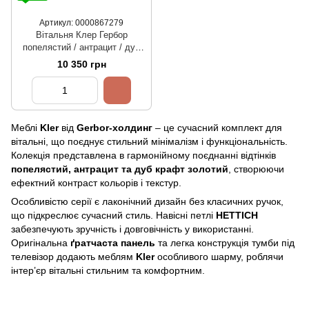
Артикул: 0000867279
Вітальня Клер Гербор
попелястий / антрацит / дуб
крафт золотий
10 350 грн
Меблі
Kler
від
Gerbor-холдинг
– це сучасний комплект для
вітальні, що поєднує стильний мінімалізм і функціональність.
Колекція представлена в гармонійному поєднанні відтінків
попелястий, антрацит та дуб крафт золотий
, створюючи
ефектний контраст кольорів і текстур.
Особливістю серії є лаконічний дизайн без класичних ручок,
що підкреслює сучасний стиль. Навісні петлі
HETTICH
забезпечують зручність і довговічність у використанні.
Оригінальна
ґратчаста панель
та легка конструкція тумби під
телевізор додають меблям
Kler
особливого шарму, роблячи
інтер’єр вітальні стильним та комфортним.