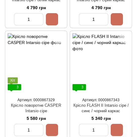
4 790 грн
4 790 грн
Хіт
3
3
Артикул: 0000867329
Артикул: 0000867343
Крісло поворотне CASPER
Крісло FLASH II Intarsio сіре /
Intarsio сіре
синє / чорний каркас
5 580 грн
5 340 грн