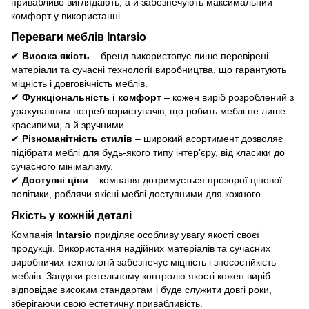
привабливо виглядають, а й забезпечують максимальний
комфорт у використанні.
Переваги меблів
Intarsio
✔
Висока якість
– бренд використовує лише перевірені
матеріали та сучасні технології виробництва, що гарантують
міцність і довговічність меблів.
✔
Функціональність і комфорт
– кожен виріб розроблений з
урахуванням потреб користувачів, що робить меблі не лише
красивими, а й зручними.
✔
Різноманітність стилів
– широкий асортимент дозволяє
підібрати меблі для будь-якого типу інтер’єру, від класики до
сучасного мінімалізму.
✔
Доступні ціни
– компанія дотримується прозорої цінової
політики, роблячи якісні меблі доступними для кожного.
Якість у кожній деталі
Компанія
Intarsio
приділяє особливу увагу якості своєї
продукції. Використання надійних матеріалів та сучасних
виробничих технологій забезпечує міцність і зносостійкість
меблів. Завдяки ретельному контролю якості кожен виріб
відповідає високим стандартам і буде служити довгі роки,
зберігаючи свою естетичну привабливість.