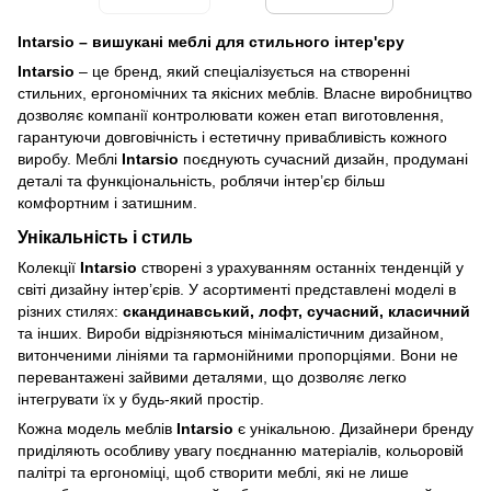
Intarsio – вишукані меблі для стильного інтер'єру
Intarsio
– це бренд, який спеціалізується на створенні
стильних, ергономічних та якісних меблів. Власне виробництво
дозволяє компанії контролювати кожен етап виготовлення,
гарантуючи довговічність і естетичну привабливість кожного
виробу. Меблі
Intarsio
поєднують сучасний дизайн, продумані
деталі та функціональність, роблячи інтер’єр більш
комфортним і затишним.
Унікальність і стиль
Колекції
Intarsio
створені з урахуванням останніх тенденцій у
світі дизайну інтер’єрів. У асортименті представлені моделі в
різних стилях:
скандинавський, лофт, сучасний, класичний
та інших. Вироби відрізняються мінімалістичним дизайном,
витонченими лініями та гармонійними пропорціями. Вони не
перевантажені зайвими деталями, що дозволяє легко
інтегрувати їх у будь-який простір.
Кожна модель меблів
Intarsio
є унікальною. Дизайнери бренду
приділяють особливу увагу поєднанню матеріалів, кольоровій
палітрі та ергономіці, щоб створити меблі, які не лише