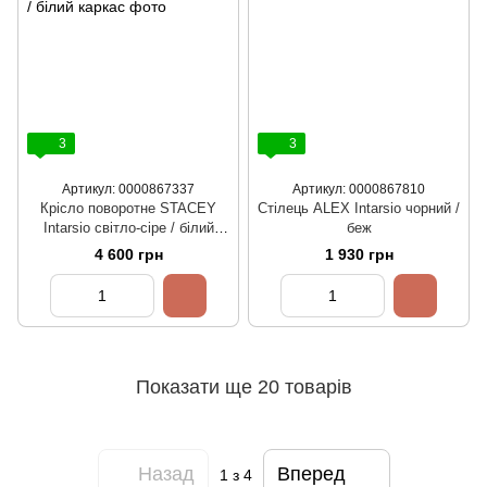
3
3
Артикул: 0000867337
Артикул: 0000867810
Крісло поворотне STACEY
Стілець ALEX Intarsio чорний /
Intarsio світло-сіре / білий
беж
каркас
4 600 грн
1 930 грн
Показати ще 20 товарів
Назад
Вперед
1
з 4