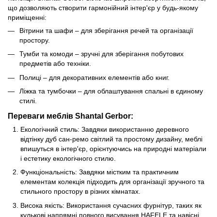
що дозволяють створити гармонійний інтер'єр у будь-якому
приміщенні:
Вітрини та шафи – для зберігання речей та організації
простору.
Тумби та комоди – зручні для зберігання побутових
предметів або техніки.
Полиці – для декоративних елементів або книг.
Ліжка та тумбочки – для облаштування спальні в єдиному
стилі.
Переваги меблів Shantal Gerbor:
Екологічний стиль: Завдяки використанню деревного
відтінку дуб сан-ремо світлий та простому дизайну, меблі
впишуться в інтер'єр, орієнтуючись на природні матеріали
і естетику екологічного стилю.
Функціональність: Завдяки містким та практичним
елементам колекція підходить для організації зручного та
стильного простору в різних кімнатах.
Висока якість: Використання сучасних фурнітур, таких як
кулькові напрямні повного висування HAFELE та навісні