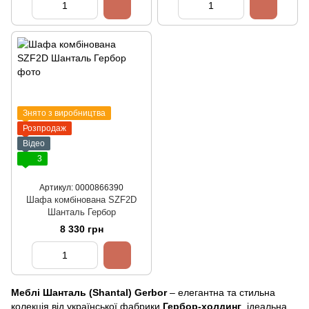
Знято з виробництва
Розпродаж
Відео
3
Артикул: 0000866390
Шафа комбінована SZF2D
Шанталь Гербор
8 330 грн
Меблі Шанталь (Shantal) Gerbor
– елегантна та стильна
колекція від української фабрики
Гербор-холдинг
, ідеальна