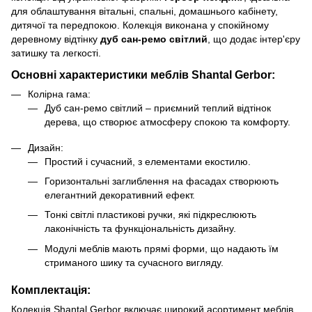
для облаштування вітальні, спальні, домашнього кабінету,
дитячої та передпокою. Колекція виконана у спокійному
деревному відтінку
дуб сан-ремо світлий
, що додає інтер'єру
затишку та легкості.
Основні характеристики меблів Shantal Gerbor:
Колірна гама:
Дуб сан-ремо світлий – приємний теплий відтінок
дерева, що створює атмосферу спокою та комфорту.
Дизайн:
Простий і сучасний, з елементами екостилю.
Горизонтальні заглиблення на фасадах створюють
елегантний декоративний ефект.
Тонкі світлі пластикові ручки, які підкреслюють
лаконічність та функціональність дизайну.
Модулі меблів мають прямі форми, що надають їм
стриманого шику та сучасного вигляду.
Комплектація:
Колекція Shantal Gerbor включає широкий асортимент меблів,